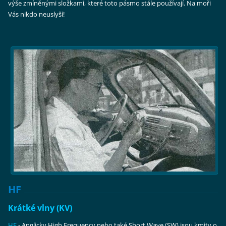
výše zmíněnými složkami, které toto pásmo stále používají. Na moři
Vás nikdo neuslyší!
HF
Krátké vlny (KV)
HF
- Anglicky High Frequency nebo také Short Wave (SW) jsou kmity o