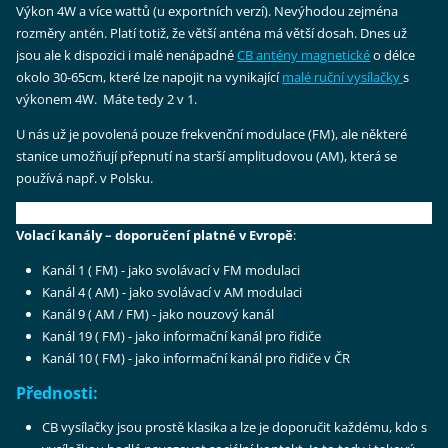
Výkon 4W a více wattů (u exportních verzí). Nevýhodou zejména
rozměry antén. Platí totiž, že větší anténa má větší dosah. Dnes už
jsou ale k dispozici i malé nenápadné
CB antény magnetické
o délce
okolo 30-65cm, které lze napojit na vynikající
malé ruční vysílačky
s
výkonem 4W. Máte tedy 2 v 1.
U nás už je povolená pouze frekvenční modulace (FM), ale některé
stanice umožňují přepnutí na starší amplitudovou (AM), která se
používá např. v Polsku.
Volací kanály – doporučení platné v Evropě
:
Kanál 1 ( FM) - jako svolávací v FM modulaci
Kanál 4 ( AM) - jako svolávací v AM modulaci
Kanál 9 ( AM / FM) - jako nouzový kanál
Kanál 19 ( FM) - jako informační kanál pro řidiče
Kanál 10 ( FM) - jako informační kanál pro řidiče v ČR
Přednosti:
CB vysílačky jsou prostě klasika a lze je doporučit každému, kdo s