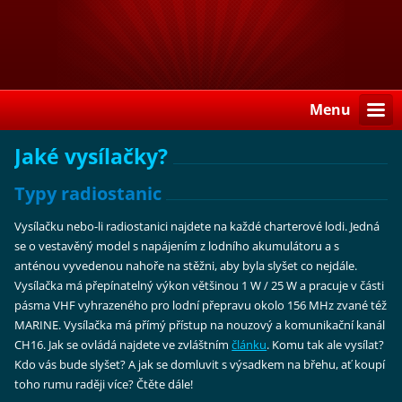
Menu
Jaké vysílačky?
Typy radiostanic
Vysílačku nebo-li radiostanici najdete na každé charterové lodi. Jedná
se o vestavěný model s napájením z lodního akumulátoru a s
anténou vyvedenou nahoře na stěžni, aby byla slyšet co nejdále.
Vysílačka má přepínatelný výkon většinou 1 W / 25 W a pracuje v části
pásma VHF vyhrazeného pro lodní přepravu okolo 156 MHz zvané též
MARINE. Vysílačka má přímý přístup na nouzový a komunikační kanál
CH16. Jak se ovládá najdete ve zvláštním
článku
.
Komu tak ale vysílat?
Kdo vás bude slyšet? A jak se domluvit s výsadkem na břehu, ať koupí
toho rumu raději více? Čtěte dále!