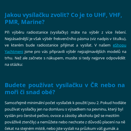
Jakou vysílačku zvolit? Co je to UHF, VHF,
PMR, Marine?
Při výběru radiostanice (vysílačky) máte na výběr z více řešení.
Nejzásadnější je však výběr frekvenčního pásma (viz nadpis v titulku),
ve kterém bude radiostanice přijímat a vysílat. V našem
eShopu
Yachtmeni
jsme pro vás připravili výběr nejzajímavějších modelů na
trhu. Než ale začnete s nákupem, musíte si tedy nejprve odpovědět
na otázku:
Budete používat vysílačku v ČR nebo na
moři či snad obé?
Samozřejmě minimální počet vysílaček k použití jsou 2. Pokud hodláte
používat vysílačky jen na domluvu s výsadkem na pevninu, který byl
vyslán pro čerstvé pečivo, ovoce a zásoby alkoholu (jež se mezitím
povážlivě ztenčily) a nemůžete nebo nechcete z důvodů placení na ně
čekat na stejném místě, nebo jste vyslali na průzkum váš gumák a