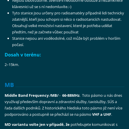
Nejsou blbovzdorné. Svěříte-li neodborné obsluze a nezamknete
klávesnici už se s ní nedomluvíte.:-)
Tyto stanice jsou určeny pro radioamatéry případně lidi technicky
zdatnější, kteří jsou schopni si něco o radisotanicích nastudovat.
Obsahují velké množství nastavení, které je potřeba udělat
předtím, než je začnete vůbec používat
Stanice nejsou ani voděodolné, což může být problém v horším
počasí.
Dosah v terénu:
2–15km.
MB
Middle Band Frequency /MB/
-
66-88MHz
. Toto pásmo u nás dnes
využívají především dopravní a zdravotní služby, taxislužby, SÚS a
řada dalších podniků. Z historického hlediska toto pásmo již není více
podporováno a postupně se přechází se na pásmo
VHF a UHF
.
MD variantu volte jen v případě, že
potřebujete komunikovat s