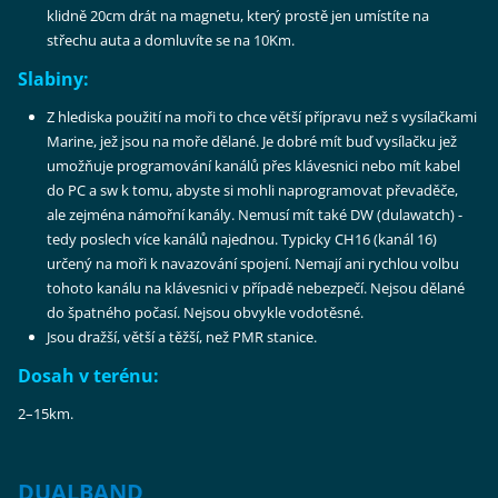
klidně 20cm drát na magnetu, který prostě jen umístíte na
střechu auta a domluvíte se na 10Km.
Slabiny:
Z hlediska použití na moři to chce větší přípravu než s vysílačkami
Marine, jež jsou na moře dělané. Je dobré mít buď vysílačku jež
umožňuje programování kanálů přes klávesnici nebo mít kabel
do PC a sw k tomu, abyste si mohli naprogramovat převaděče,
ale zejména námořní kanály. Nemusí mít také DW (dulawatch) -
tedy poslech více kanálů najednou. Typicky CH16 (kanál 16)
určený na moři k navazování spojení. Nemají ani rychlou volbu
tohoto kanálu na klávesnici v případě nebezpečí. Nejsou dělané
do špatného počasí. Nejsou obvykle vodotěsné.
Jsou dražší, větší a těžší, než PMR stanice.
Dosah v terénu:
2–15km.
DUALBAND