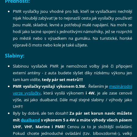
Přednosti:
PMR vysílačky jsou vhodné pro lidi, kteří se vysílačkami nechtějí
nijak hlouběji zabývat! Je to nejsnazší cesta jak vysílačky používat!
Jsou malé, skladné, levné a potřebují malé napájení. Na moře se
hodí jako laciné spojení s jednotlivými námořníky, jež se rozprchli
po městě nebo s výsadkem na gumáku. Na turistické, horské
výpravě či moto nebo kole je také užijete.
Slabiny:
Slabinou vysílaček PMR je nemožnost volby jiné či připojení
externí antény - z auta budete slyšet díky nízkému výkonu jen
tam kam vidíte,
tedy pár set metrů!!!
PMR vysílačky vysílají výkonem 0,5W.
Řešením je
mezinárodní
verze vysílačky
, která vysílá výkonem
i 4W
, je ale zase cenově
výše, asi jako dualband. Dále mají stejné slabiny / výhody jako
UHF!!
Byly by dobré, ale ten dosah!!
Za pár set korun navíc můžete
mít
dualband
s výkonem 5 a 4W a máte výhody všech pásem
UHF, VHF, Marine i PMR!
Cenou za to je složitější ovládání.
Pokud chcete jednoduché ovládání (tzv. blbovzdorné:-), velký