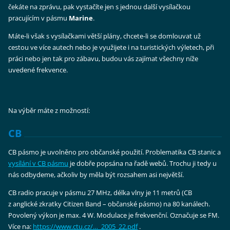
čekáte na zprávu, pak vystačíte jen s jednou další vysílačkou
pracujícím v pásmu
Marine
.
Máte-li však s vysílačkami větší plány, chcete-li se domlouvat už
cestou ve více autech nebo je využijete i na turistických výletech, při
práci nebo jen tak pro zábavu, budou vás zajímat všechny níže
uvedené frekvence.
Na výběr máte z možností:
CB
CB pásmo je uvolněno pro občanské použití. Problematika CB stanic a
vysílání v CB pásmu
je dobře popsána na řadě webů. Trochu ji tedy u
nás odbydeme, ačkoliv by měla být rozsahem asi největší.
CB radio pracuje v pásmu 27 MHz, délka vlny je 11 metrů (CB
z anglické zkratky Citizen Band – občanské pásmo) na 80 kanálech.
Povolený výkon je max. 4 W. Modulace je frekvenční. Označuje se FM.
Více na:
https://www.ctu­.cz/…_2005_22­.pdf
.