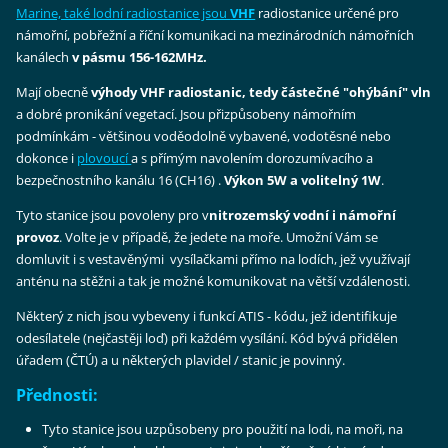
Marine, také lodní radiostanice jsou
VHF
radiostanice určené pro
námořní, pobřežní a říční komunikaci na mezinárodních námořních
kanálech
v pásmu 156-162MHz.
Mají obecně
výhody VHF radiostanic, tedy částečné "ohýbání" vln
a dobré pronikání vegetací. Jsou přizpůsobeny námořním
podmínkám - většinou voděodolně vybavené, vodotěsné nebo
dokonce i
plovoucí
a s přímým navolením dorozumívacího a
bezpečnostního kanálu 16 (CH16) .
Výkon 5W a volitelný 1W
.
Tyto stanice jsou povoleny pro v
nitrozemský vodní i námořní
provoz
. Volte je v případě, že jedete na moře. Umožní Vám se
domluvit i s vestavěnými vysílačkami přímo na lodích, jež využívají
anténu na stěžni a tak je možné komunikovat na větší vzdálenosti.
Některý z nich jsou vybeveny i funkcí ATIS - kódu, jež identifikuje
odesílatele (nejčastěji loď) při každém vysílání. Kód bývá přidělen
úřadem (ČTÚ) a u některých plavidel / stanic je povinný.
Přednosti:
Tyto stanice jsou uzpůsobeny pro použití na lodi, na moři, na