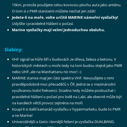
15km, protože použijete celou kovovou plochu auta jako anténu.
O tom si s PMR stanicemi můžete nechat jen zdát!
Jedete-li na moře, volte určitě MARINE námořní vysílačky!
Uslyšíte i pravidelné hlášení o počasí.
Marine vysílačky mají velmi jednoduchou obsluhu.
Slabiny:
VHF signál se hůře šíří v budovách ze dřeva, železa a betonu. V
historických městech u moře tedy na tom budou stejně jako PMR
nebo UHF, ale na Manhattanu nic moc! :-)
MARINE stanice mají jen část spektra VHF. Nevyužijete s nimi
pravděpodobně moc převaděčů v ČR. Jedná se o mezinárodní
využívanou lodní frekvenci. Snadno tedy můžete poslouchat i
pravidelné hlášení o počasí pro lodě na Labi, ale obecně může být
na kanálech větší provoz zejména na moři.
Koupí-li si další kamarád vysílačku v hypermarketu, bude to PMR
a ne Marine!
Univerzálnější a často i levnější řešení je vysílačka DUALBAND,