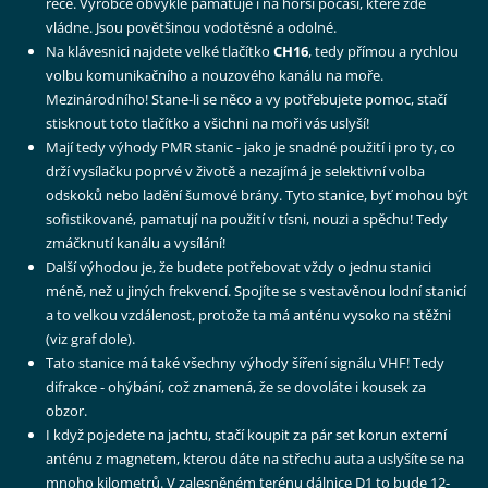
řece. Výrobce obvykle pamatuje i na horší počasí, které zde
vládne. Jsou povětšinou vodotěsné a odolné.
Na klávesnici najdete velké tlačítko
CH16
, tedy přímou a rychlou
volbu komunikačního a nouzového kanálu na moře.
Mezinárodního! Stane-li se něco a vy potřebujete pomoc, stačí
stisknout toto tlačítko a všichni na moři vás uslyší!
Mají tedy výhody PMR stanic - jako je snadné použití i pro ty, co
drží vysílačku poprvé v životě a nezajímá je selektivní volba
odskoků nebo ladění šumové brány. Tyto stanice, byť mohou být
sofistikované, pamatují na použití v tísni, nouzi a spěchu! Tedy
zmáčknutí kanálu a vysílání!
Další výhodou je, že budete potřebovat vždy o jednu stanici
méně, než u jiných frekvencí. Spojíte se s vestavěnou lodní stanicí
a to velkou vzdálenost, protože ta má anténu vysoko na stěžni
(viz graf dole).
Tato stanice má také všechny výhody šíření signálu VHF! Tedy
difrakce - ohýbání, což znamená, že se dovoláte i kousek za
obzor.
I když pojedete na jachtu, stačí koupit za pár set korun externí
anténu z magnetem, kterou dáte na střechu auta a uslyšíte se na
mnoho kilometrů. V zalesněném terénu dálnice D1 to bude 12-