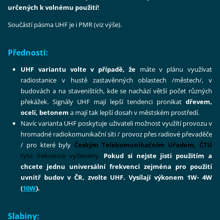
určených k volnému použití!
Součástí pásma UHF je i PMR (viz výše).
Přednosti:
UHF variantu volte v případě, že
máte v plánu využívat
radiostanice v hustě zastavěnných oblastech /městech/, v
budovách a na staveništích
,
kde se nachází větší počet různých
překážek.
Signály UHF mají lepší tendenci
pronikat
dřevem,
ocelí, betonem
a mají tak lepší dosah v městském prostředí.
Navíc varianta UHF poskytuje uživateli možnost využítí provozu v
hromadné radiokomunikační síti / provoz přes radiové převaděče
/ pro které byly
Českým Telekomunikačním Uřadem
, ČTÚ
tyto frekvence vyčleněny.
Pokud si nejste jisti použitím a
chcete jednu universální frekvenci zejména pro použití
uvnitř budov v ČR, zvolte UHF.
Vysílají výkonem 1W- 4W
(
10W
).
Slabiny: