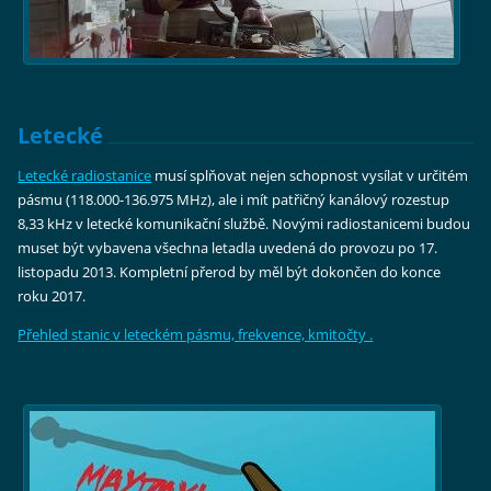
Letecké
Letecké radiostanice
musí splňovat nejen schopnost vysílat v určitém
pásmu (118.000-136.975 MHz), ale i mít patřičný kanálový rozestup
8,33 kHz v letecké komunikační službě. Novými radiostanicemi budou
muset být vybavena všechna letadla uvedená do provozu po 17.
listopadu 2013. Kompletní přerod by měl být dokončen do konce
roku 2017.
Přehled stanic v leteckém pásmu, frekvence, kmitočty .