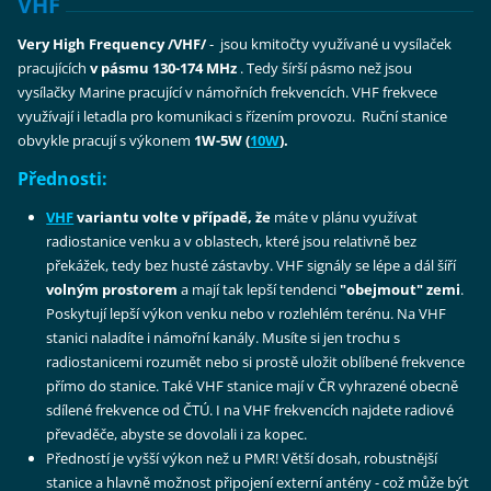
VHF
Very High Frequency /VHF/
- jsou kmitočty využívané u vysílaček
pracujících
v pásmu 130-174 MHz
. Tedy šírší pásmo než jsou
vysílačky Marine pracující v námořních frekvencích. VHF frekvece
využívají i letadla pro komunikaci s řízením provozu. Ruční stanice
obvykle pracují s výkonem
1W-5W (
10W
).
Přednosti:
VHF
variantu volte v případě, že
máte v plánu využívat
radiostanice venku a v oblastech, které jsou relativně bez
překážek, tedy bez husté zástavby.
VHF signály se lépe a dál šíří
volným prostorem
a mají tak lepší tendenci
"obejmout" zemi
.
Poskytují lepší výkon venku nebo v rozlehlém terénu.
Na VHF
stanici naladíte i námořní kanály. Musíte si jen trochu s
radiostanicemi rozumět nebo si prostě uložit oblíbené frekvence
přímo do stanice. Také VHF stanice mají v ČR vyhrazené obecně
sdílené frekvence od ČTÚ. I na VHF frekvencích najdete radiové
převaděče, abyste se dovolali i za kopec.
Předností je vyšší výkon než u PMR! Větší dosah, robustnější
stanice a hlavně možnost připojení externí antény - což může být