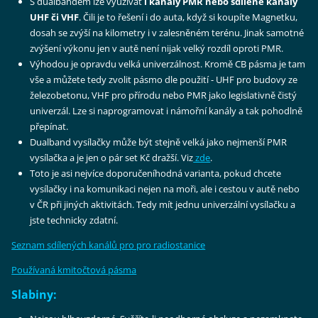
S dualbandem lze využívat
i kanály PMR nebo sdílené kanály
UHF či VHF
. Čili je to řešení i do auta, když si koupíte Magnetku,
dosah se zvýší na kilometry i v zalesněném terénu. Jinak samotné
zvýšení výkonu jen v autě není nijak velký rozdíl oproti PMR.
Výhodou je opravdu velká univerzálnost. Kromě CB pásma je tam
vše a můžete tedy zvolit pásmo dle použití - UHF pro budovy ze
železobetonu, VHF pro přírodu nebo PMR jako legislativně čistý
univerzál. Lze si naprogramovat i námořní kanály a tak pohodlně
přepínat.
Dualband vysílačky může být stejně velká jako nejmenší PMR
vysílačka a je jen o pár set Kč dražší. Viz
zde
.
Toto je asi nejvíce doporučeníhodná varianta, pokud chcete
vysílačky i na komunikaci nejen na moři, ale i cestou v autě nebo
v ČR při jiných aktivitách. Tedy mít jednu univerzální vysílačku a
jste technicky zdatní.
Seznam sdílených kanálů pro pro radiostanice
Používaná kmitočtová pásma
Slabiny: