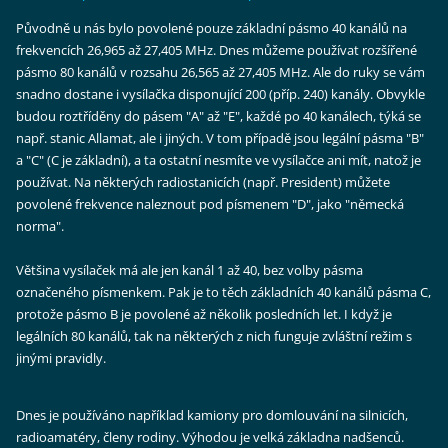
Původně u nás bylo povolené pouze základní pásmo 40 kanálů na
frekvencích 26,965 až 27,405 MHz. Dnes můžeme používat rozšířené
pásmo 80 kanálů v rozsahu 26,565 až 27,405 MHz. Ale do ruky se vám
snadno dostane i vysílačka disponující 200 (příp. 240) kanály. Obvykle
budou roztříděny do pásem "A" až "E", každé po 40 kanálech, týká se
např. stanic Allamat, ale i jiných. V tom případě jsou legální pásma "B"
a "C" (C je základní), a ta ostatní nesmíte ve vysílačce ani mít, natož je
používat. Na některých radiostanicích (např. President) můžete
povolené frekvence naleznout pod písmenem "D", jako "německá
norma".
Většina vysílaček má ale jen kanál 1 až 40, bez volby pásma
označeného písmenkem. Pak je to těch základních 40 kanálů pásma C,
protože pásmo B je povolené až několik posledních let. I když je
legálních 80 kanálů, tak na některých z nich funguje zvláštní režim s
jinými pravidly.
Dnes je používáno například kamiony pro domlouvání na silnicích,
radioamatéry, členy rodiny. Výhodou je velká základna nadšenců.