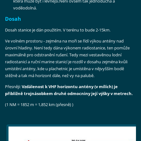
která může být i levnější.Není ovšem tak jednoduchá a
voděodolná.
Dosah
Dosah stanice je dán použitím. V terénu to bude 2-15km.
Ve volném prostoru - zejména na moři se řídí výkou antény nad
úrovní hladiny. Není tedy dána výkonem radiostanice, ten pomůže
maximálně pro odstranění rušení. Tedy mezi vestavěnou lodní
radiostanicí a ruční marine stanicí je rozdíl v dosahu zejména kvůli
umístění antény, kde u plachetnic je umístěna v nějvyšším bodě
stěžně a tak má horizont dále, než vy na palubě.
Přesněji:
Vzdálenost k VHF horizontu antény (v mílích) je
přibližně trojnásobkem druhé odmocniny její výšky v metrech.
(1 NM = 1852 m = 1,852 km (přesně) )