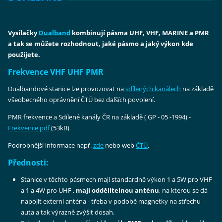
Vysílačky
Dualband
kombinují pásma
UHF, VHF, MARINE a PMR
a tak se můžete rozhodnout, jaké pásmo a jaký výkon kde
použijete.
Frekvence VHF UHF PMR
Dualbandové stanice lze provozovat na
sdílených kanálech
na základě
všeobecného oprávnění ČTÚ bez dalších povolení.
PMR frekvence a Sdílené kanály ČR na základě ( GP - 05 -1994) -
Frekvence.pdf
(53kB)
Podrobnější informace např.
zde
nebo web
ČTÚ
.
Přednosti:
Stanice v těchto pásmech mají standardně výkon 1 a 5W pro VHF
a 1 a 4W pro UHF ,
mají oddělitelnou anténu
, na kterou se dá
napojit externí anténa - třeba v podobě magnetky na střechu
auta a tak výrazně zvýšit dosah.