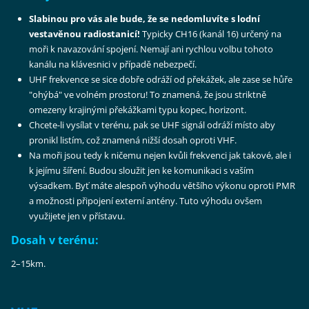
Slabinou pro vás ale bude, že se nedomluvíte s lodní
vestavěnou radiostanicí!
Typicky CH16 (kanál 16) určený na
moři k navazování spojení. Nemají ani rychlou volbu tohoto
kanálu na klávesnici v případě nebezpečí.
UHF frekvence se sice dobře odráží od překážek, ale zase se hůře
"ohýbá" ve volném prostoru! To znamená, že jsou striktně
omezeny krajinými překážkami typu kopec, horizont.
Chcete-li vysílat v terénu, pak se UHF signál odráží místo aby
pronikl listím, což znamená nižší dosah oproti VHF.
Na moři jsou tedy k ničemu nejen kvůli frekvenci jak takové, ale i
k jejímu šíření. Budou sloužit jen ke komunikaci s vaším
výsadkem. Byť máte alespoň výhodu většího výkonu oproti PMR
a možnosti připojení externí antény. Tuto výhodu ovšem
využijete jen v přístavu.
Dosah v terénu:
2–15km.