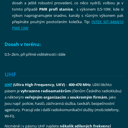
dosah a ještě robustní provedení, co něco vydrží, volbou je v
tomto případě
PMR profi stanice
, s výkonem 0,5-10W, kde si
výkon naprogramujete snadno, kanály s různým výkonem pak
přepínáte pouhým pootočením kolečka. Tip:
INTEK MT-446W10
PMR 10W
Dosah v terénu:
0,5–2km, při přímé viditelnosti i dále
UHF
UHF
(Ultra High Frequency, UKV)
-
400-470 MHz
. Užití těchto
pásem je
vyhrazeno radioamatérům
(členům Českého radioklubu)
a některým
veřejným organizacím
a
soukromým firmám
, jako
jsou např. policie, hasiči, záchranná služba, taxikáři, bezpečnostní
agentury. Pracují zde i další radiokomunikační služby (mob.telefony,
Wi-Fi).
Nicméně i v pásmu UHF najdete
několik sdílených frekvencí