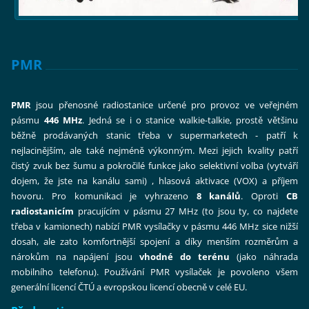
PMR
PMR
jsou přenosné radiostanice určené pro provoz ve veřejném
pásmu
446 MHz
. Jedná se i o stanice walkie-talkie, prostě většinu
běžně prodávaných stanic třeba v supermarketech - patří k
nejlacinějším, ale také nejméně výkonným. Mezi jejich kvality patří
čistý zvuk bez šumu a pokročilé funkce jako selektivní volba (vytváří
dojem, že jste na kanálu sami) , hlasová aktivace (VOX) a příjem
hovoru. Pro komunikaci je vyhrazeno
8 kanálů
. Oproti
CB
radiostanicím
pracujícím v pásmu 27 MHz (to jsou ty, co najdete
třeba v kamionech) nabízí PMR vysílačky v pásmu 446 MHz sice nižší
dosah, ale zato komfortnější spojení a díky menším rozměrům a
nárokům na napájení jsou
vhodné do terénu
(jako náhrada
mobilního telefonu). Používání PMR vysílaček je povoleno všem
generální licencí ČTÚ a evropskou licencí obecně v celé EU.