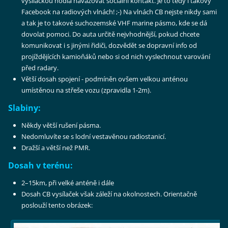
vysílačkou hodlá navazovat sociální kontakt. Je to tedy i takový
Facebook na radiových vlnách! ;-) Na vlnách CB nejste nikdy sami
a tak je to takové suchozemské VHF marine pásmo, kde se dá
dovolat pomoci. Do auta určitě nejvhodnější, pokud chcete
komunikovat i s jinými řidiči, dozvědět se dopravní info od
projíždějících kamioňáků nebo si od nich vyslechnout varování
před radary.
Větší dosah spojení - podmíněn ovšem velkou anténou
umístěnou na střeše vozu (zpravidla 1-2m).
Slabiny:
Někdy větší rušení pásma.
Nedomluvíte se s lodní vestavěnou radiostanicí.
Dražší a větší než PMR.
Dosah v terénu:
2–15km, při velké anténě i dále
Dosah CB vysílaček však záleží na okolnostech. Orientačně
poslouží tento obrázek: