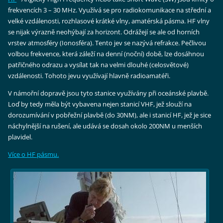
frekvencích 3 – 30 MHz. Využívá se pro radiokomunikace na střední a
velké vzdálenosti, rozhlasové krátké vlny, amatérská pásma. HF vlny
se nijak výrazně neohýbají za horizont. Odrážejí se ale od horních
vrstev atmosféry (Ionosféra). Tento jev se nazývá refrakce. Pečlivou
volbou frekvence, která záleží na denní (noční) době, lze dosáhnou
patřičného odrazu a vysílat tak na velmi dlouhé (celosvětové)
vzdálenosti. Tohoto jevu využívají hlavně radioamatéři.
V námořní dopravě jsou tyto stanice využívány při oceánské plavbě.
Loď by tedy měla být vybavena nejen stanicí VHF, jež slouží na
dorozumívání v pobřežní plavbě (do 30NM), ale i stanicí HF, jež je sice
náchylnější na rušení, ale udává se dosah okolo 200NM u menších
plavidel.
Více o HF pásmu.