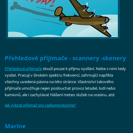
Přehledové přijímače - scannery -skenery
Přehledové přijímače
slouží pouze k příjmu vysílání. Nelze s nimi tedy
vysílat. Pracují v širokém spektru frekvencí, zahrnující napříkla
všechny uvedená pásma na této stránce. Vlastnictví takového
přijímače umožňuje nejen poslouchat provoz letadel, lodí nebo
kamionů, ale i zachytávat hlášení meteo služeb na oceánu, atd.
Jak vybrat přijímač pro radiomonitoring?
Marine