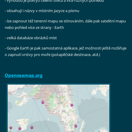
- výhodou je pokrytí celého světa a více různých pohledů
- obsahují i názvy v místním jazyce a písmu
- lze zapnout též terenní mapu se stínováním, dále pak satelitní mapu
nebo pohled více ze strany - Earth
- velká databáze obrázků míst
- Google Earth je pak samostatná aplikace, jež možnosti ještě rozšiřuje
o zapnutí vrstvy pro moře (potapěčské destinace, atd.)
Openseamap.
org