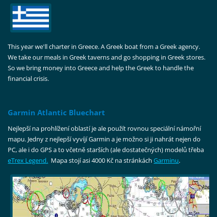
This year we'll charter in Greece. A Greek boat from a Greek agency.
We take our meals in Greek taverns and go shopping in Greek stores.
So we bring money into Greece and help the Greek to handle the
financial crisis.
Garmin Atlantic Bluechart
Nejlepší na prohlížení oblastí je ale použít rovnou speciální námořní
mapu. Jedny z nejlepší vyvíjí Garmin a je možno si ji nahrát nejen do
PC, ale i do GPS a to včetně starších (ale dostatečných) modelů třeba
eTrex Legend.
Mapa stojí asi 4000 Kč na stránkách
Garminu
.