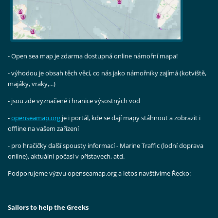
- Open sea map je zdarma dostupná online námořní mapa!
- výhodou je obsah těch věcí, co nás jako námořníky zajímá (kotviště,
majáky, vraky,...)
- jsou zde vyznačené i hranice výsostných vod
-
openseamap.org
je i portál, kde se dají mapy stáhnout a zobrazit i
offline na vašem zařízení
- pro hračičky další spousty informací - Marine Traffic (lodní doprava
online), aktuální počasí v přístavech, atd.
Podporujeme výzvu openseamap.org a letos navštívíme Řecko:
Sailors to help the Greeks