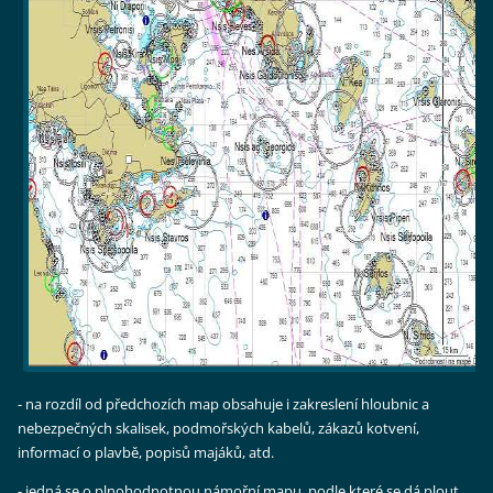
- na rozdíl od předchozích map obsahuje i zakreslení hloubnic a
nebezpečných skalisek, podmořských kabelů, zákazů kotvení,
informací o plavbě, popisů majáků, atd.
- jedná se o plnohodnotnou námořní mapu, podle které se dá plout