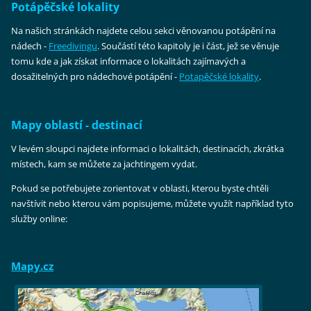
Potápěčské lokality
Na našich stránkách najdete celou sekci věnovanou potápění na
nádech -
Freediv
ingu
. Součástí této kapitoly je i část, jež se věnuje
tomu kde a jak získat informace o lokalitách zajímavých a
dosažitelných pro nádechové potápění -
Potapěčské
lokality
.
Mapy oblastí - destinací
V levém sloupci najdete informaci o lokalitách, destinacích, zkrátka
místech, kam se můžete za jachtingem vydat.
Pokud se potřebujete zorientovat v oblasti, kterou byste chtěli
navštívit nebo kterou vám popisujeme, můžete využít například tyto
služby online:
Mapy.cz