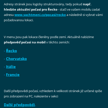
Adresy stránek jsou logicky strukturovány, tedy pokud
např.
hledáte aktuální počasí pro Řecko
- stačí ve vašem mobilu zadat
adresu
www.yachtmeni.cz/pocasi/recko
a následně si vybrat vámi
požadovanou lokaci.
V menu jsou pak lokace členěny podle zemí. Aktuálně nabízíme
předpověď počasí na mobil
v těchto zemích:
-
Řecko
-
Chorvatsko
-
Itálie
-
Francie
Další předpovědi počasí, vzhledem k velikosti stránek již určené spíše
pro zobrazení na PC, nalezente v sekci
Další předpovědi
.