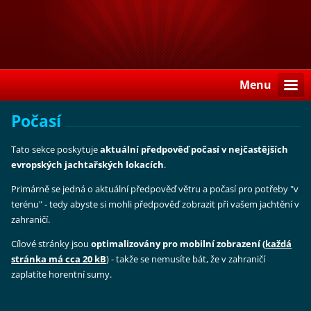
Menu
Počasí
Tato sekce poskytuje
aktuální předpověď počasí
v nejčastějších
evropských jachtařských lokacích
.
Primárně se jedná o aktuální předpověď větru a počasí pro potřeby "v
terénu" - tedy abyste si mohli předpověď zobrazit při vašem jachtění v
zahraničí.
Cílové stránky jsou
optimalizovány pro mobilní zobrazení (
každá
stránka má cca 20 kB
) - takže se nemusíte bát, že v zahraničí
zaplatíte horentní sumy.