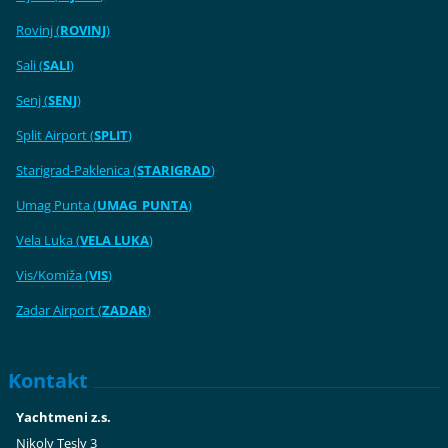
Rovinj (
ROVINJ
)
Sali (
SALI
)
Senj (
SENJ
)
Split Airport (
SPLIT
)
Starigrad-Paklenica (
STARIGRAD
)
Umag Punta (
UMAG_PUNTA
)
Vela Luka (
VELA LUKA
)
Vis/Komiža (
VIS
)
Zadar Airport (
ZADAR
)
Kontakt
Yachtmeni z.s.
Nikoly Tesly 3