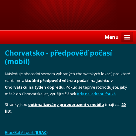
Menu
Chorvatsko - předpověď počasí
(mobil)
Následuje abecední seznam vybraných chorvatských lokací, pro které
nabízíme
aktuální předpověď větru a počasí na jachtu v
Chorvatsku na týden dopředu
. Pokud se teprve rozhodujete, jaký
měsíc do Chorvatska jet, využijte článek
Kdy na Jadranu fouká
.
Stránky jsou
optimalizovány pro zobrazení v mobilu
(mají cca
20
kB
).
Brač/Bol Airport (
BRAC
)