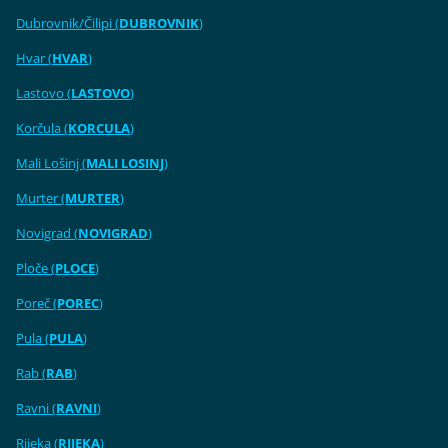
Dubrovnik/Čilipi (
DUBROVNIK
)
Hvar (
HVAR
)
Lastovo (
LASTOVO
)
Korčula (
KORCULA
)
Mali Lošinj (
MALI LOSINJ
)
Murter (
MURTER
)
Novigrad (
NOVIGRAD
)
Ploče (
PLOCE
)
Poreč (
POREC
)
Pula (
PULA
)
Rab (
RAB
)
Ravni (
RAVNI
)
Rijeka (
RIJEKA
)