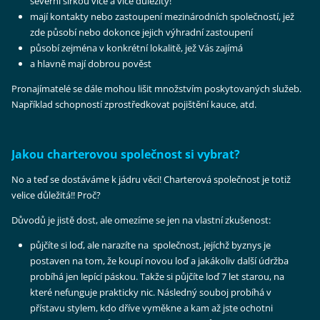
severní šířkou více a více důležitý!
mají kontakty nebo zastoupení mezinárodních společností, jež
zde působí nebo dokonce jejich výhradní zastoupení
působí zejména v konkrétní lokalitě, jež Vás zajímá
a hlavně mají dobrou pověst
Pronajímatelé se dále mohou lišit množstvím poskytovaných služeb.
Například schopností zprostředkovat pojištění kauce, atd.
Jakou charterovou společnost si vybrat?
No a teď se dostáváme k jádru věci! Charterová společnost je totiž
velice důležitá!! Proč?
Důvodů je jistě dost, ale omezíme se jen na vlastní zkušenost:
půjčíte si loď, ale narazíte na společnost, jejíchž byznys je
postaven na tom, že koupí novou loď a jakákoliv další údržba
probíhá jen lepící páskou. Takže si půjčíte loď 7 let starou, na
které nefunguje prakticky nic. Následný souboj probíhá v
přístavu stylem, kdo dříve vyměkne a kam až jste ochotni