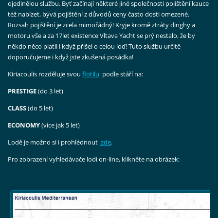
ojedinělou službu. Byť začínají některé jiné společnosti pojištění kauce
též nabízet, bývá pojištění z důvodů ceny často dosti omezené.
Rozsah pojištění je zcela mimořádný! Kryje kromě ztráty dinghy a
motoru vše a za 17let existence Vltava Yacht se prý nestalo, že by
někdo něco platil i když přišel o celou loď! Tuto službu určitě
doporučujeme i když jste zkušená posádka!
Kiriacoulis rozděluje svou
flotilu
podle stáří na:
PRESTIGE
(do 3 let)
CLASS
(do 5 let)
ECONOMY
(více jak 5 let)
Lodě je možno si i prohlédnout
zde
.
Pro zobrazení vyhledávače lodí on-line, klikněte na obrázek: