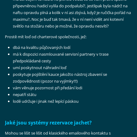
připevněnou hadicí vylila do podpalubí?, jestlipak byla nádrž na
naftu opravdu plná a kolik v ní asi zbývá, když je ručička pořád na
maximu?, Noc je buď tak tmavá, že v ní není vidět ani kotevní
světlo na stožáru nebo je možné, že opravdu nesvítí?
Prostě mít loď od charterové společnosti, jež:
dbá na kvalitu půjčovaných lodí
má k dispozici nasmlouvané servisní partnery v trase
předpokládané cesty
umí poskytnout náhradní loď
poskytuje pojištění kauce jakožto nástroj zbavení se
zodpovědnosti (pozor na vyjímky!!!)
vám věnuje pozornost při předání lodi
nepatří státu
lodě udržuje i jinak než lepící páskou
Jaké jsou systémy rezervace jachet?
Mohou se lišit se lišit od klasického emailového kontaktu s