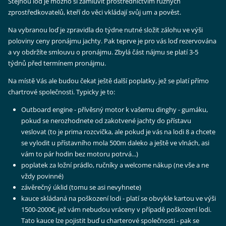
Stejnou loď je možno si zamluvit prostřednictvím různých
zprostředkovatelů, kteří do věci vkládají svůj um a pověst.
Na vybranou loď je zpravidla do týdne nutné složit zálohu ve výši
poloviny ceny pronájmu jachty. Pak teprve je pro vás loď rezervována
a vy obdržíte smlouvu o pronájmu. Zbylá část nájmu se platí 3-5
týdnů před termínem pronájmu.
Na místě Vás ale budou čekat ještě další poplatky, jež se platí přímo
chartrové společnosti. Typicky je to:
Outboard engine - přívěsný motor k vašemu dinghy - gumáku,
pokud se nerozhodnete od zakotvené jachty do přístavu
veslovat (to je prima rozcvička, ale pokud je vás na lodi 8 a chcete
se vylodit u přístavního mola 500m daleko a ještě ve vlnách, asi
vám to pár hodin bez motoru potrvá...)
poplatek za ložní prádlo, ručníky a welcome nákup (ne vše a ne
vždy povinné)
závěrečný úklid (tomu se asi nevyhnete)
kauce skládaná na poškození lodi - platí se obvykle kartou ve výši
1500-2000€, jež vám nebudou vráceny v případě poškození lodi.
Tato kauce lze pojistit buď u charterové společnosti - pak se