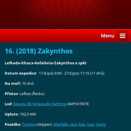
Menu
16. (2018) Zakynthos
Lefkada-Ithaca-Kefalónia-Zakynthos a zpět
Datum expedice
: 17.8.(pá) 6:00 - 27.8.(po) 11:15 (11 dnů)
Na moři
: 10 dnů
Přístav
: Lefkas (Řecko)
Loď
:
Bavaria 39
, Kiriacoulis Yachting
AMPHITRITE
Upluto
: 192,5 NM
Posádka
:
Tomíno
(skipper),
Marčello
,
Jára
,
Eda
,
Ivan
,
Verča