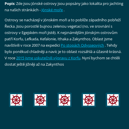
Popis
: Zde jsou Jónské ostrovy jsou popsány jako lokalita pro jachting
na našich stránkách -
Jónské moře
.
Ostrovy se nacházejí v Jónském moři a to poblíže západního pobřeží
Řecka. Jsou porostlé bujnou zelenou vegetací (no, ve srovnání s
ostrovy v Egejském moři jistě). K nejznámějším Jónským ostrovům
patří Korfu, Lefkada, Kefalonie, Ithaka a Zakynthos. Oblast jsme
navštívili v roce 2007 na expedici
Po stopách Odysseových
. Tehdy
bylo poněkud chladněji a navíc je to oblast rozsáhlá a úžasně krásná.
V roce
2015 jsme uskutečnili výpravu z Korfu
. Nyní bychom se chtěli
dostat ještě jižněji až na Zakynthos