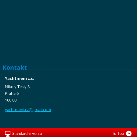
Kontakt
Yachtmeni z.s.
Nikoly Tesly 3
Praha 6
160 00
yachtmen
i.cz@gma
il.com
Standardní verze
To Top