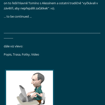
on to řešil hlavně Tomíno s Alessínem a ostatní tradičně "vyčkávali v
závětří, aby nepřepálili začátkek" :-o).
... to be continued ...
-------------------------------------------------------------------------------------------------------
----------
dále viz vlevo:
Popis, Trasa, Fotky, Video