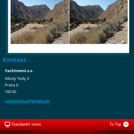
Kontakt
Yachtmeni z.s.
Nikoly Tesly 3
Praha 6
160 00
yachtmen
i.cz@gma
il.com
Standardní verze
To Top