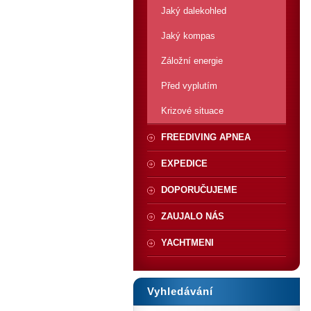
Jaký dalekohled
Jaký kompas
Záložní energie
Před vyplutím
Krizové situace
FREEDIVING APNEA
EXPEDICE
DOPORUČUJEME
ZAUJALO NÁS
YACHTMENI
Vyhledávání