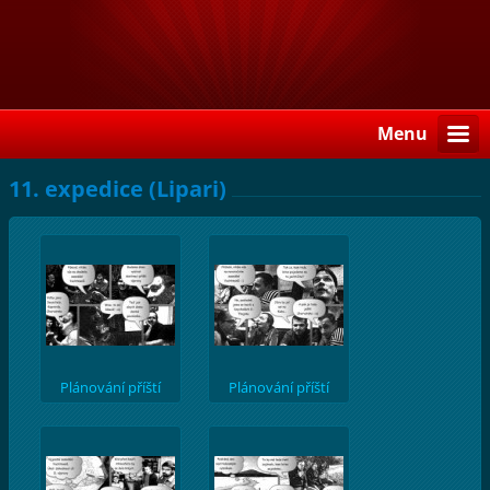
Menu
11. expedice (Lipari)
Plánování příští
Plánování příští
výpravy
výpravy II.