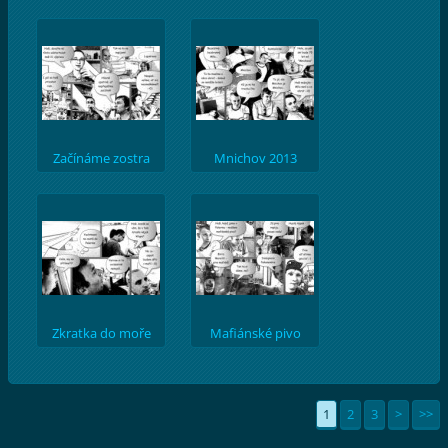
Začínáme zostra
Mnichov 2013
Zkratka do moře
Mafiánské pivo
1
2
3
>
>>