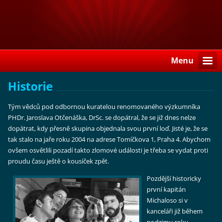
Menu
Historie
Tým vědců pod odbornou kuratelou renomovaného výzkumníka
PHDr. Jaroslava Otčenáška, DrSc. se dopátral, že se již dnes nelze
dopátrat, kdy přesně skupina objednala svou první loď. Jisté je, že se
tak stalo na jaře roku 2004 na adrese Tomíčkova 1, Praha 4. Abychom
ovšem osvětlili pozadí takto zlomové události je třeba se vydat proti
proudu času ještě o kousíček zpět.
Pozdější historicky
první kapitán
Michaloso si v
kanceláři již během