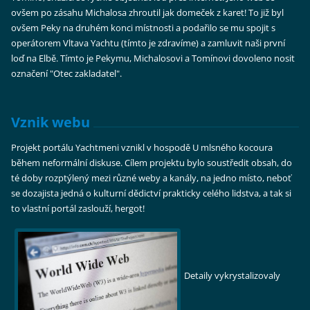
ovšem po zásahu Michalosa zhroutil jak domeček z karet! To již byl
ovšem Peky na druhém konci místnosti a podařilo se mu spojit s
operátorem Vltava Yachtu (tímto je zdravíme) a zamluvit naši první
loď na Elbě. Tímto je Pekymu, Michalosovi a Tomínovi dovoleno nosit
označení "Otec zakladatel".
Vznik webu
Projekt portálu Yachtmeni vznikl v hospodě U mlsného kocoura
během neformální diskuse. Cílem projektu bylo soustředit obsah, do
té doby rozptýlený mezi různé weby a kanály, na jedno místo, neboť
se dozajista jedná o kulturní dědictví prakticky celého lidstva, a tak si
to vlastní portál zaslouží, hergot!
Detaily vykrystalizovaly