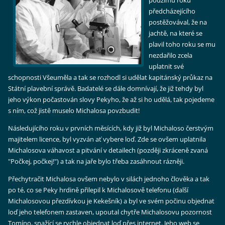
podzimu roku
předcházejícího
postěžovával, že na
jachtě, na které se
plavil toho roku se mu
nezdařilo zcela
uplatnit své
schopnosti Všeuměla a tak se rozhodl si udělat kapitánský průkaz na
Státní plavební správě. Badatelé se dále domnívají, že již tehdy byl
jeho výkon počastován slovy Pekyho, že až si ho udělá, tak pojedeme
s ním, což jistě muselo Michalosa povzbudit!
Následujícího roku v prvních měsících, kdy již byl Michaloso čerstvým
majitelem licence, byl vyzván ať vybere loď. Zde se ovšem uplatnila
Michalosova váhavost a pitvání v detailech (později zkráceně zvaná
"Počkej, počkej!") a tak na jaře bylo třeba zasáhnout rázněji.
Přechytračit Michalosa ovšem nebylo v silách jednoho člověka a tak
po té, co se Peky hrdině přilepil k Michalosově telefonu (další
Michalosovou přezdívkou je Kekešník) a byl ve svém počinu objednat
loď jeho telefonem zastaven, upoutal chytře Michalosovu pozornost
Tomíno, snažící se rychle objednat loď přes internet. Jeho web se