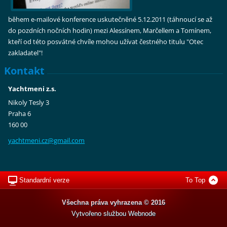
během e-mailové konference uskutečněné 5.12.2011 (táhnoucí se až
do pozdních nočních hodin) mezi Alessínem, Marčellem a Tomínem,
kteří od této posvátné chvíle mohou užívat čestného titulu "Otec
zakladatel"!
Kontakt
Yachtmeni z.s.
Nikoly Tesly 3
Praha 6
160 00
yachtmen
i.cz@gma
il.com
Standardní verze
To Top
Všechna práva vyhrazena © 2016
Vytvořeno službou
Webnode