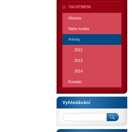
YACHTMENI
Historie
Naše tvorba
Ankety
2012
2013
2014
Kontakt
Vyhledávání