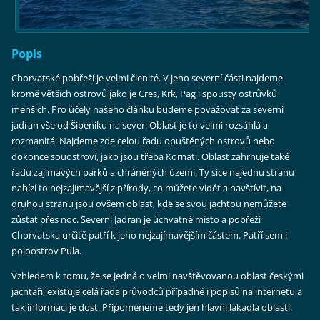
Popis
Chorvatské pobřeží je velmi členité. V jeho severní části najdeme
kromě větších ostrovů jako je Cres, Krk, Pag i spousty ostrůvků
menších. Pro účely našeho článku budeme považovat za severní
jadran vše od Šibeniku na sever. Oblast je to velmi rozsáhlá a
rozmanitá. Najdeme zde celou řadu opuštěných ostrovů nebo
dokonce souostroví, jako jsou třeba Kornati. Oblast zahrnuje také
řadu zajímavých parků a chráněných území. Ty sice najednu stranu
nabízí to nejzajímavější z přírody, co můžete vidět a navštívit, na
druhou stranu jsou ovšem oblast, kde se svou jachtou nemůžete
zůstat přes noc. Severní Jadran je úchvatné místo a pobřeží
Chorvatska určitě patří k jeho nejzajímavějším částem. Patří sem i
poloostrov Pula.
Vzhledem k tomu, že se jedná o velmi navštěvovanou oblast českými
jachtaři, existuje celá řada průvodců případně i popisů na internetu a
tak informací je dost. Připomeneme tedy jen hlavní lákadla oblasti.