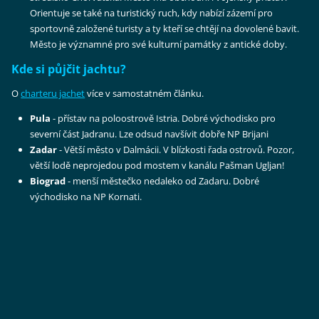
Orientuje se také na turistický ruch, kdy nabízí zázemí pro
sportovně založené turisty a ty kteří se chtějí na dovolené bavit.
Město je významné pro své kulturní památky z antické doby.
Kde si půjčit jachtu?
O
charteru jachet
více v samostatném článku.
Pula
- přístav na poloostrově Istria. Dobré východisko pro
severní část Jadranu. Lze odsud navšívit dobře NP Brijani
Zadar
- Větší město v Dalmácii. V blízkosti řada ostrovů. Pozor,
větší lodě neprojedou pod mostem v kanálu Pašman Ugljan!
Biograd
- menší městečko nedaleko od Zadaru. Dobré
východisko na NP Kornati.