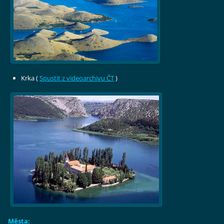
Krka (
Spustit z videoarchivu ČT
)
Města: