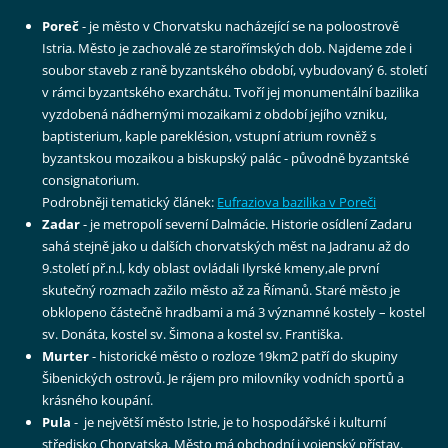
Poreč
- je město v Chorvatsku nacházející se na poloostrově
Istria. Město je zachovalé ze starořímských dob. Najdeme zde i
soubor staveb z raně byzantského období, vybudovaný 6. století
v rámci byzantského exarchátu. Tvoří jej monumentální bazilika
vyzdobená nádhernými mozaikami z období jejího vzniku,
baptisterium, kaple pareklésion, vstupní atrium rovněž s
byzantskou mozaikou a biskupský palác - původně byzantské
consignatorium.
Podrobněji tematický článek:
Eufraziova bazilika v Poreči
Zadar
- je metropolí severní Dalmácie. Historie osídlení Zadaru
sahá stejně jako u dalších chorvatských měst na Jadranu až do
9.století př.n.l, kdy oblast ovládali Ilyrské kmeny,ale první
skutečný rozmach zažilo město až za Římanů. Staré město je
obklopeno částečně hradbami a má 3 významné kostely – kostel
sv. Donáta, kostel sv. Šimona a kostel sv. Františka.
Murter
- historické město o rozloze 19km2 patří do skupiny
Šibenických ostrovů. Je rájem pro milovníky vodních sportů a
krásného koupání.
Pula
- je největší město Istrie, je to hospodářské i kulturní
středisko Chorvatska. Město má obchodní i vojenský přístav.