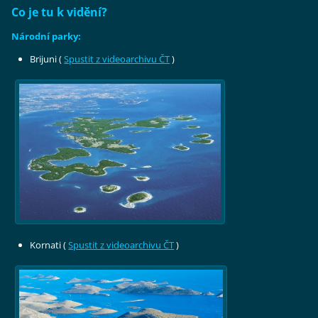
Co je tu k vidění?
Národní parky:
Brijuni (
Spustit z videoarchivu ČT
)
Kornati (
Spustit z videoarchivu ČT
)