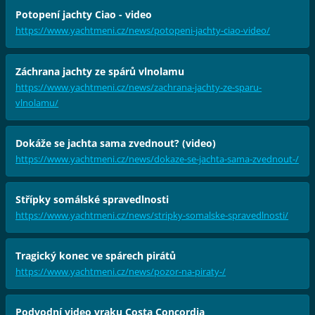
Potopení jachty Ciao - video
https://www.yachtmeni.cz/news/potopeni-jachty-ciao-video/
Záchrana jachty ze spárů vlnolamu
https://www.yachtmeni.cz/news/zachrana-jachty-ze-sparu-
vlnolamu/
Dokáže se jachta sama zvednout? (video)
https://www.yachtmeni.cz/news/dokaze-se-jachta-sama-zvednout-/
Střípky somálské spravedlnosti
https://www.yachtmeni.cz/news/stripky-somalske-spravedlnosti/
Tragický konec ve spárech pirátů
https://www.yachtmeni.cz/news/pozor-na-piraty-/
Podvodní video vraku Costa Concordia