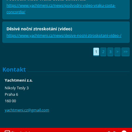
https://www.yachtmeni.cz/news/podvodni-video-vraku-costa-
concordia/
Děsivé noční ztroskotání (video)
https://www.yachtmeni.cz/news/desive-nocni-ztroskotani-video-/
1
2
3
>
>>
Kontakt
Yachtmeni z.s.
Nikoly Tesly 3
Praha 6
160 00
yachtmen
i.cz@gma
il.com