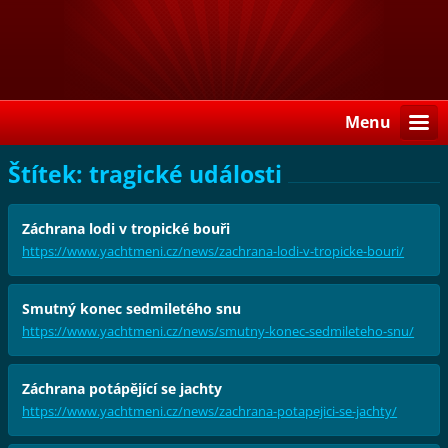
Menu
Štítek: tragické události
Záchrana lodi v tropické bouři
https://www.yachtmeni.cz/news/zachrana-lodi-v-tropicke-bouri/
Smutný konec sedmiletého snu
https://www.yachtmeni.cz/news/smutny-konec-sedmileteho-snu/
Záchrana potápějící se jachty
https://www.yachtmeni.cz/news/zachrana-potapejici-se-jachty/