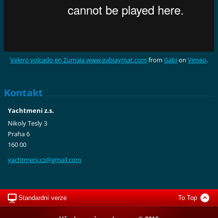
Velero volcado en Zumaia www.gabiaymat.com
from
Gabi
on
Vimeo
.
Kontakt
Yachtmeni z.s.
Nikoly Tesly 3
Praha 6
160 00
yachtmen
i.cz@gma
il.com
Standardní verze
To Top