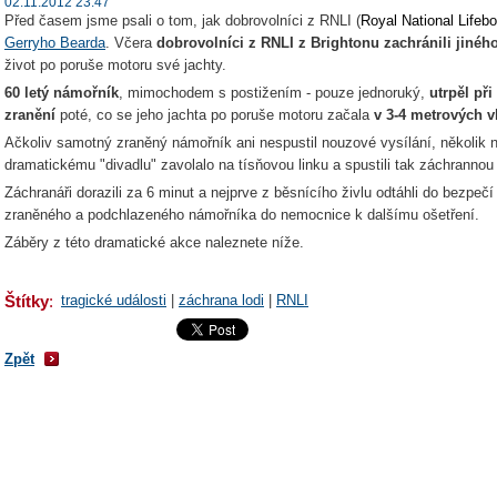
02.11.2012 23:47
Před časem jsme psali o tom, jak dobrovolníci z RNLI (
Royal National Lifebo
Gerryho Bearda
. Včera
dobrovolníci z RNLI z Brightonu zachránili jiné
život po poruše motoru své jachty.
60 letý námořník
, mimochodem s postižením - pouze jednoruký,
utrpěl př
zranění
poté, co se
jeho jachta po poruše motoru začala
v 3-4 metrových v
Ačkoliv samotný zraněný námořník ani nespustil nouzové vysílání, několik n
dramatickému "divadlu" zavolalo na tísňovou linku a spustili tak záchrannou 
Záchranáři dorazili za 6 minut a nejprve z běsnícího živlu odtáhli do bezpe
zraněného a podchlazeného námořníka do nemocnice k dalšímu ošetření.
Záběry z této dramatické akce naleznete níže.
Štítky
:
tragické události
|
záchrana lodi
|
RNLI
Zpět