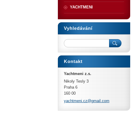
YACHTMENI
Vyhledávání
Kontakt
Yachtmeni z.s.
Nikoly Tesly 3
Praha 6
160 00
yachtmen
i.cz@gma
il.com