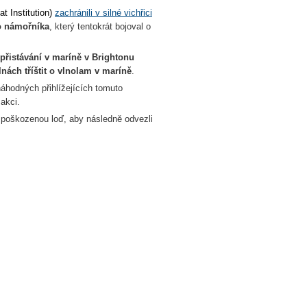
at Institution)
zachránili v silné vichřici
ho námořníka
, který tentokrát bojoval o
i přistávání v maríně v Brightonu
lnách tříštit o vlnolam v maríně
.
áhodných přihlížejících tomuto
akci.
čí poškozenou loď, aby následně odvezli