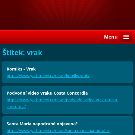
Menu
Štítek: vrak
Komiks - Vrak
https://www.yachtmeni.cz/news/komiks-vrak/
Podvodní video vraku Costa Concordia
https://www.yachtmeni.cz/news/podvodni-video-vraku-costa-
concordia/
Santa María napodruhé objevena?
https://www.yachtmeni.cz/news/santa-maria-napodruhe-