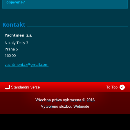
objevena-/
Kontakt
Yachtmeni z.s.
Nikoly Tesly 3
Praha 6
160 00
yachtmen
i.cz@gma
il.com
Standardní verze
To Top
Všechna práva vyhrazena © 2016
Vytvořeno službou
Webnode