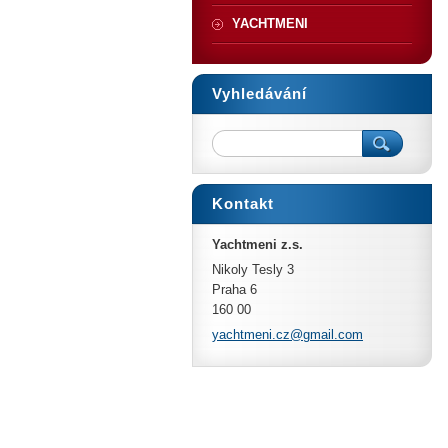
YACHTMENI
Vyhledávání
Kontakt
Yachtmeni z.s.
Nikoly Tesly 3
Praha 6
160 00
yachtmen
i.cz@gma
il.com