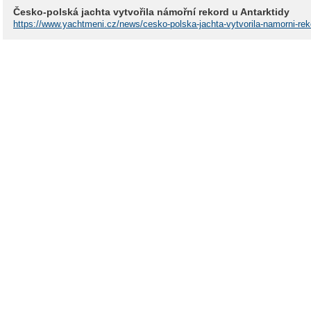
Česko-polská jachta vytvořila námořní rekord u Antarktidy
https://www.yachtmeni.cz/news/cesko-polska-jachta-vytvorila-namorni-reko