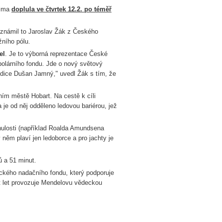
elma
doplula ve čtvrtek 12.2. po téměř
 Oznámil to Jaroslav Žák z Českého
žního pólu.
el
. Je to výborná reprezentace České
 polárního fondu. Jde o nový světový
edice Dušan Jamný," uvedl Žák s tím, že
ním městě Hobart. Na cestě k cíli
 je od něj odděleno ledovou bariérou, jež
nulosti (například Roalda Amundsena
něm plaví jen ledoborce a pro jachty je
ů a 51 minut.
ckého nadačního fondu, který podporuje
t let provozuje Mendelovu vědeckou