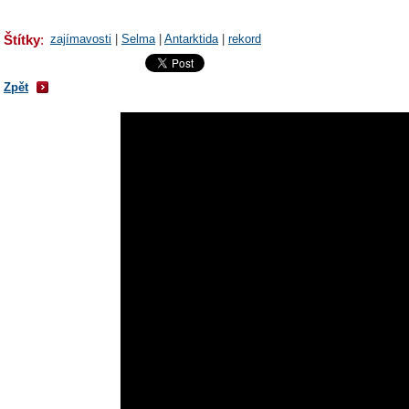
Štítky
:
zajímavosti
|
Selma
|
Antarktida
|
rekord
Zpět