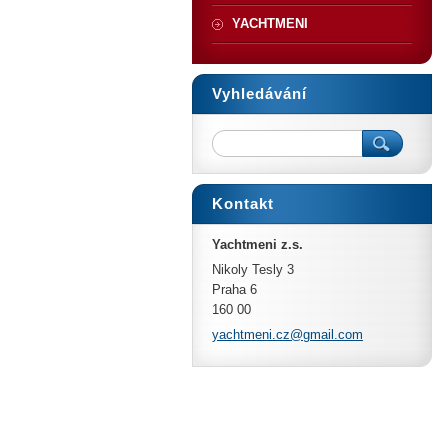
YACHTMENI
Vyhledávání
Kontakt
Yachtmeni z.s.
Nikoly Tesly 3
Praha 6
160 00
yachtmen
i.cz@gma
il.com