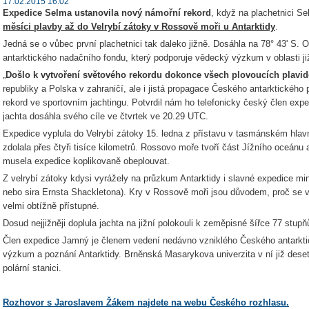
17.02.2015 16:02
Expedice Selma ustanovila nový námořní rekord
, když na plachetnici S
měsíci plavby až do Velrybí zátoky v Rossově moři u Antarktidy
.
Jedná se o vůbec první plachetnici tak daleko jižně. Dosáhla na 78° 43' S.
antarktického nadačního fondu, který podporuje vědecký výzkum v oblasti ji
„
Došlo k vytvoření světového rekordu dokonce všech plovoucích plavid
republiky a Polska v zahraničí, ale i jistá propagace Českého antarktického
rekord ve sportovním jachtingu. Potvrdil nám ho telefonicky český člen exp
jachta dosáhla svého cíle ve čtvrtek ve 20.29 UTC.
Expedice vyplula do Velrybí zátoky 15. ledna z přístavu v tasmánském hlav
zdolala přes čtyři tisíce kilometrů. Rossovo moře tvoří část Jížního oceánu a
musela expedice koplikovaně obeplouvat.
Z velrybí zátoky kdysi vyrážely na průzkum Antarktidy i slavné expedice mi
nebo sira Ernsta Shackletona). Kry v Rossově moři jsou důvodem, proč se v 
velmi obtížně přístupné.
Dosud nejjižněji doplula jachta na jižní polokouli k zeměpisné šířce 77 stupň
Člen expedice Jamný je členem vedení nedávno vzniklého Českého antarkti
výzkum a poznání Antarktidy. Brněnská Masarykova univerzita v ní již dese
polární stanici.
Rozhovor s Jaroslavem Žákem najdete na webu Českého rozhlasu.