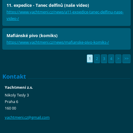
11. expedice - Tanec delfínů (naše video)
https://www.yachtmeni.cz/news/a11-expedice-tanec-delfinu-nase-
video-/
Mafiánské pivo (komiks)
https://www.yachtmeni.cz/news/mafianske-pivo-komiks-/
1
2
3
4
>
>>
Kontakt
Yachtmeni z.s.
Nikoly Tesly 3
Praha 6
160 00
yachtmen
i.cz@gma
il.com