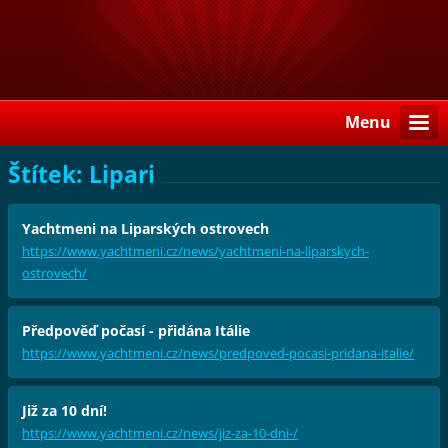
Menu
Štítek: Lipari
Yachtmeni na Liparských ostrovech
https://www.yachtmeni.cz/news/yachtmeni-na-liparskych-
ostrovech/
Předpověď počasí - přidána Itálie
https://www.yachtmeni.cz/news/predpoved-pocasi-pridana-italie/
Již za 10 dní!
https://www.yachtmeni.cz/news/jiz-za-10-dni-/