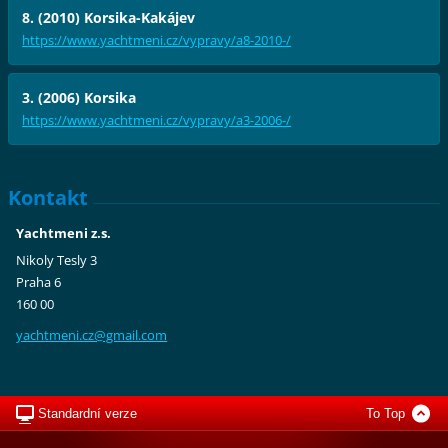
8. (2010) Korsika-Kakájev
https://www.yachtmeni.cz/vypravy/a8-2010-/
3. (2006) Korsika
https://www.yachtmeni.cz/vypravy/a3-2006-/
Kontakt
Yachtmeni z.s.
Nikoly Tesly 3
Praha 6
160 00
yachtmen
i.cz@gma
il.com
Standardní verze
To Top