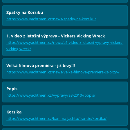
Zpátky na Korsiku
https://www.yachtmeni.cz/news/zpatky-na-korsiku/
1. video z letošní výpravy - Vickers Vicking Wreck
https://www.yachtmeni.cz/news/a1-video-z-letosni-vypravy-vickers-
vicking-wreck/
Velká filmová premiéra - již brzy!!!
https://www.yachtmeni.cz/news/velka-filmova-premiera-jiz-brzy-/
Popis
https://www.yachtmeni.cz/vypravy/a8-2010-/popis/
Korsika
https://www.yachtmeni.cz/kam-na-jachtu/francie/korsika/