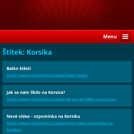
Menu
Štítek: Korsika
Balón štěstí
https://www.yachtmeni.cz/news/balon-stesti/
Jak se nám líbilo na Korsice?
https://www.yachtmeni.cz/news/jak-se-nam-libilo-na-korzice-/
Nové video - vzpomínka na Korsiku
https://www.yachtmeni.cz/news/nove-video-vzpominka-na-
korsiku/