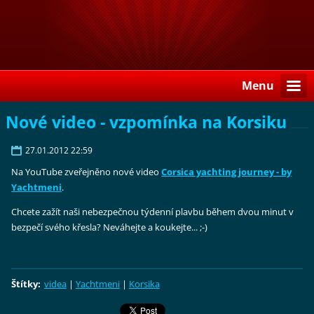
Menu
Nové video - vzpomínka na Korsiku
27.01.2012 22:59
Na YouTube zveřejněno nové video
Corsica yachting journey - by
Yachtmeni
.
Chcete zažít naši nebezpečnou týdenní plavbu během dvou minut v
bezpečí svého křesla? Neváhejte a koukejte... ;-)
Štítky
:
videa
|
Yachtmeni
|
Korsika