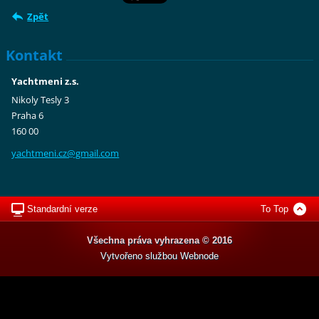
Zpět
Kontakt
Yachtmeni z.s.
Nikoly Tesly 3
Praha 6
160 00
yachtmen
i.cz@gma
il.com
Standardní verze
To Top
Všechna práva vyhrazena © 2016
Vytvořeno službou
Webnode