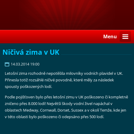
Menu
Ničivá zima v UK
14.03.2014 19:00
Letošní zima rozhodně nepotěšila milovníky vodních plavidel v UK.
Přinesla totiž rozsáhlé ničivé povodně, které měly za následek
spousty poškozených lodí.
Podle pojišťoven bylo přes letošní zimu v UK poškozeno či kompletně
zničeno přes 8.000 lodí! Největší škody vodní živel napáchal v
oblastech Medway, Cornwall, Dorset, Sussex a v okolí Temže, kde jen
v této oblasti bylo poškozeno či odepsáno přes 500 lodí.