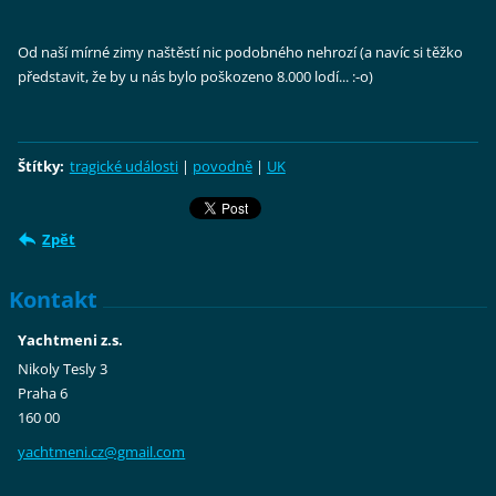
Od naší mírné zimy naštěstí nic podobného nehrozí (a navíc si těžko
představit, že by u nás bylo poškozeno 8.000 lodí... :-o)
Štítky
:
tragické události
|
povodně
|
UK
Zpět
Kontakt
Yachtmeni z.s.
Nikoly Tesly 3
Praha 6
160 00
yachtmen
i.cz@gma
il.com