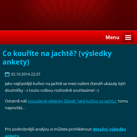
Menu
Co kouříte na jachtě? (výsledky
ankety)
02.10.2014 22:37
Jako nejčastější kuřivo na jachtě se mezi našimi čtenáři ukázaly býti
doutníčky - s touto volbou rozhodně souhlasíme! :-)
Ostatně náš
populárně-vědecký článek "jaké kuřivo na jachtu"
tomu
napovídá...
Pro podrobnější analýzu si můžete prohlédnout
detailní výsledky
ankety
.