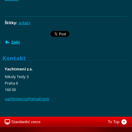
Štítky
:
ankety
Zpět
Kontakt
Yachtmeni z.s.
Nikoly Tesly 3
Praha 6
160 00
yachtmen
i.cz@gma
il.com
Standardní verze
To Top