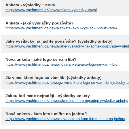
Anketa - výsledky + nová
https://www.yachtmeni.cz/news/anketa-vysledky-nova/
Anketa - jaké vysílačky používáte?
https://www.yachtmeni.cz/news/anketa-jakou-vysilacku-pouzivate-/
Jaké vysílačky na jachtě používáte? (výsledky ankety)
https://www.yachtmeni.cz/news/jake-vysilacky-na-jachte-pouzivate-vysled
Nová anketa - jaké logo se vám líbí?
https://www.yachtmeni.cz/news/nova-anketa-jake-logo-se-vam-libi-/
Již víme, které logo se vám líbí (výsledky ankety)
https://www.yachtmeni.cz/news/jiz-vime-ktere-logo-se-vam-libi-vysledky-a
Jakou loď máte nejraději - výsledky ankety
https://www.yachtmeni.cz/news/jakou-lod-mate-nejradeji-vysledky-ankety/
Nová anketa - kam letos míříte na jachtu?
https://www.yachtmeni.cz/news/nova-anketa-kam-letos-mirite-na-jachtu/