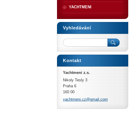
YACHTMENI
Vyhledávání
Kontakt
Yachtmeni z.s.
Nikoly Tesly 3
Praha 6
160 00
yachtmen
i.cz@gma
il.com