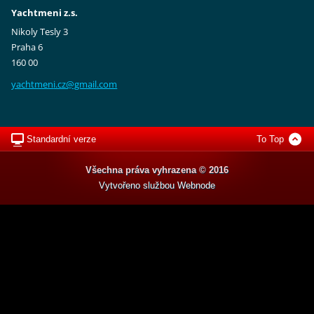
Yachtmeni z.s.
Nikoly Tesly 3
Praha 6
160 00
yachtmen
i.cz@gma
il.com
Standardní verze
To Top
Všechna práva vyhrazena © 2016
Vytvořeno službou
Webnode