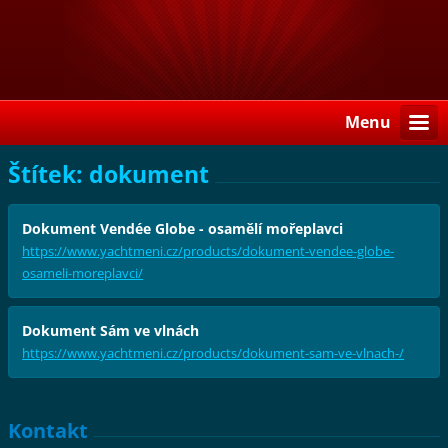
Menu
Štítek: dokument
Dokument Vendée Globe - osamělí mořeplavci
https://www.yachtmeni.cz/products/dokument-vendee-globe-
osameli-moreplavci/
Dokument Sám ve vlnách
https://www.yachtmeni.cz/products/dokument-sam-ve-vlnach-/
Kontakt