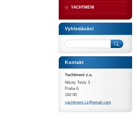
YACHTMENI
Vyhledávání
Kontakt
Yachtmeni z.s.
Nikoly Tesly 3
Praha 6
160 00
yachtmen
i.cz@gma
il.com