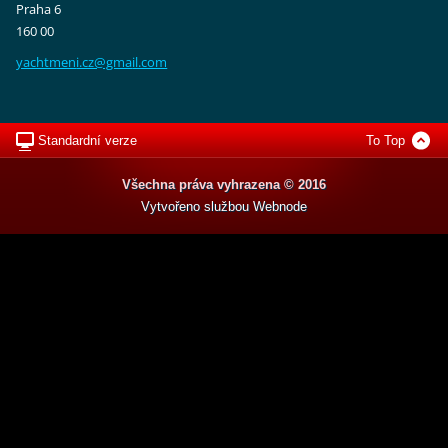
Praha 6
160 00
yachtmen
i.cz@gma
il.com
Standardní verze
To Top
Všechna práva vyhrazena © 2016
Vytvořeno službou
Webnode