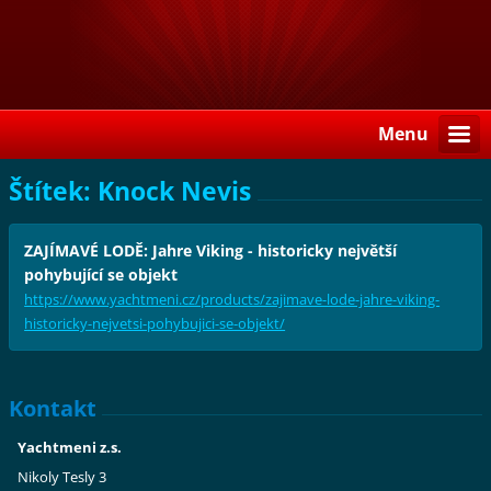
Menu
Štítek: Knock Nevis
ZAJÍMAVÉ LODĚ: Jahre Viking - historicky největší
pohybující se objekt
https://www.yachtmeni.cz/products/zajimave-lode-jahre-viking-
historicky-nejvetsi-pohybujici-se-objekt/
Kontakt
Yachtmeni z.s.
Nikoly Tesly 3