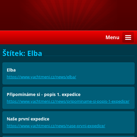
Menu
Štítek: Elba
Elba
https://www.yachtmeni.cz/news/elba/
Připomínáme si - popis 1. expedice
https://www.yachtmeni.cz/news/pripominame-si-popis-1-expedice/
Naše první expedice
https://www.yachtmeni.cz/news/nase-prvni-expedice/