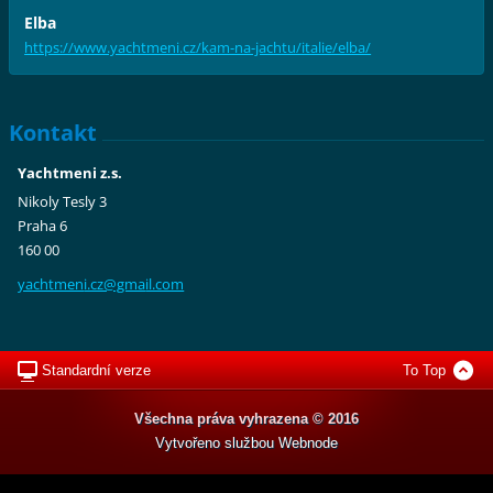
Elba
https://www.yachtmeni.cz/kam-na-jachtu/italie/elba/
Kontakt
Yachtmeni z.s.
Nikoly Tesly 3
Praha 6
160 00
yachtmen
i.cz@gma
il.com
Standardní verze
To Top
Všechna práva vyhrazena © 2016
Vytvořeno službou
Webnode