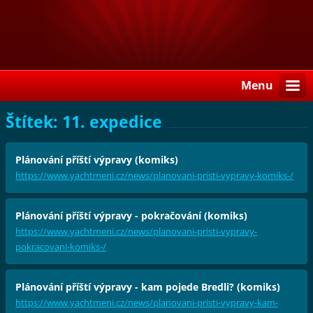
Menu
Štítek: 11. expedice
Plánování příští výpravy (komiks)
https://www.yachtmeni.cz/news/planovani-pristi-vypravy-komiks-/
Plánování příští výpravy - pokračování (komiks)
https://www.yachtmeni.cz/news/planovani-pristi-vypravy-
pokracovani-komiks-/
Plánování příští výpravy - kam pojede Bredli? (komiks)
https://www.yachtmeni.cz/news/planovani-pristi-vypravy-kam-