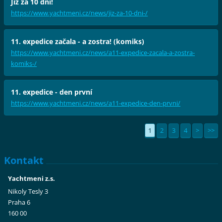
Již za 10 dní!
https://www.yachtmeni.cz/news/jiz-za-10-dni-/
11. expedice začala - a zostra! (komiks)
https://www.yachtmeni.cz/news/a11-expedice-zacala-a-zostra-
komiks-/
11. expedice - den první
https://www.yachtmeni.cz/news/a11-expedice-den-prvni/
1
2
3
4
>
>>
Kontakt
Yachtmeni z.s.
Nikoly Tesly 3
Praha 6
160 00