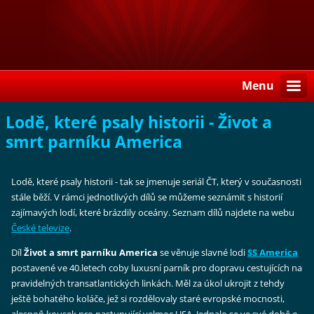
Menu
Lodě, které psaly historii - Život a
smrt parníku America
Lodě, které psaly historii - tak se jmenuje seriál ČT, který v současnosti
stále běží. V rámci jednotlivých dílů se můžeme seznámit s historií
zajímavých lodí, které brázdily oceány. Seznam dílů najdete na webu
České televize
.
Díl
Život a smrt parníku America
se věnuje slavné lodi
SS America
postavené ve 40.letech coby luxusní parník pro dopravu cestujících na
pravidelných transatlantických linkách. Měl za úkol ukrojit z tehdy
ještě bohatého koláče, jež si rozdělovaly staré evropské mocnosti,