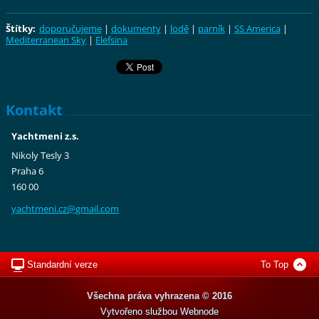
Štítky
:
doporučujeme
|
dokumenty
|
lodě
|
parník
|
SS America
|
Mediterranean Sky
|
Elefsina
Kontakt
Yachtmeni z.s.
Nikoly Tesly 3
Praha 6
160 00
yachtmen
i.cz@gma
il.com
Standardní verze
To Top
Všechna práva vyhrazena © 2016
Vytvořeno službou
Webnode