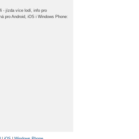
- jízda více lodí, info pro
ná pro Android, iOS i Windows Phone:
d
|
iOS
|
Windows Phone