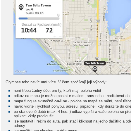
Glympse toho navíc umí více. V čem spočívají její výhody:
není třeba žádný účet pro ty, kteří mají polohu vidět
odkaz na mapu je možno poslat e-mailem, sms nebo i nadiktovat do t
mapa funguje skutečně
on-line
- poloha na mapě se mění, není třeba 
navíc vidíte i rychlost pohybu, adresu, případně i kdy dorazíte do cíl
po stanovené době (max. 4 hod. ) odkaz vyprší a vaše poloha se pře
aplikaci vždy prodloužit
lze nastavit i režim do auta, pak stačí kliknout na jedno tlačítko a 
adresy
lze použít i pro skupiny - public group