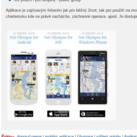
Aplikace je zajímavým řešením jak pro běžný život, tak pro použití na moři 
charterovku kde se právě nacházíte, záchranné operace, apod. Je dostup
Štítky
:
doporučujeme
|
mobilní aplikace
|
Glympse
|
sdílení polohy
|
Androi