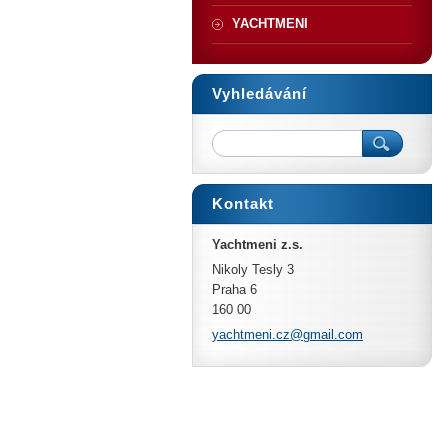
YACHTMENI
Vyhledávání
Kontakt
Yachtmeni z.s.
Nikoly Tesly 3
Praha 6
160 00
yachtmen
i.cz@gma
il.com