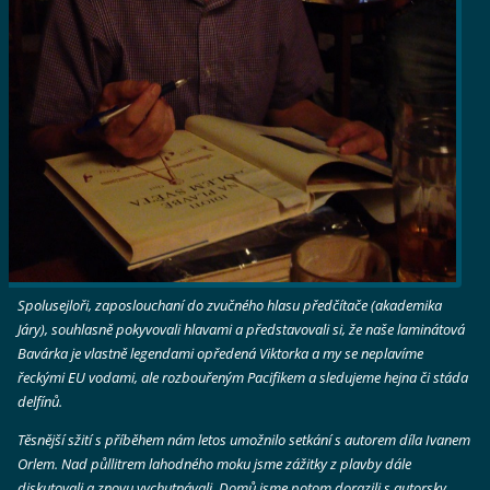
Spolusejloři, zaposlouchaní do zvučného hlasu předčítače (akademika
Járy), souhlasně pokyvovali hlavami a představovali si, že naše laminátová
Bavárka je vlastně legendami opředená Viktorka a my se neplavíme
řeckými EU vodami, ale rozbouřeným Pacifikem a sledujeme hejna či stáda
delfínů.
Těsnější sžití s příběhem nám letos umožnilo setkání s autorem díla Ivanem
Orlem. Nad půllitrem lahodného moku jsme zážitky z plavby dále
diskutovali a znovu vychutnávali. Domů jsme potom dorazili s autorsky