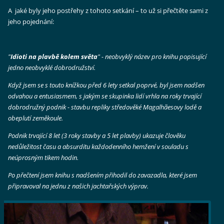
A jaké byly jeho postřehy z tohoto setkání – to už si přečtěte sami z
jeho pojednání:
"
Idioti na plavbě kolem světa
" - neobvyklý název pro knihu popisující
jedno neobvyklé dobrodružství.
Když jsem se s touto knížkou před 6 lety setkal poprvé, byl jsem nadšen
odvahou a entusiasmem, s jakým se skupinka lidí vrhla na roky trvající
dobrodružný podnik - stavbu repliky středověké Magalhãesovy lodě a
obeplutí zeměkoule.
Podnik trvající 8 let (3 roky stavby a 5 let plavby) ukazuje člověku
nedůležitost času a absurditu každodenního hemžení v souladu s
neúprosným tikem hodin.
Po přečtení jsem knihu s nadšením přihodil do zavazadla, které jsem
připravoval na jednu z našich jachtařských výprav.