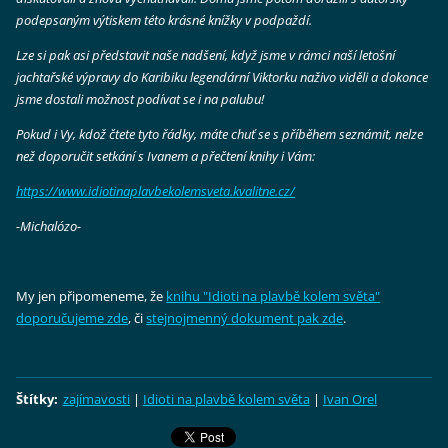
podepsaným výtiskem této krásné knížky v podpaždí.
Lze si pak asi představit naše nadšení, když jsme v rámci naší letošní
jachtařské výpravy do Karibiku legendární Viktorku naživo viděli a dokonce
jsme dostali možnost podívat se i na palubu!
Pokud i Vy, kdož čtete tyto řádky, máte chuť se s příběhem seznámit, nelze
než doporučit setkání s Ivanem a přečtení knihy i Vám:
https://www.idiotinaplavbekolemsveta.kvalitne.cz/
-Michalózo-
My jen připomeneme, že
knihu "Idioti na plavbě kolem světa"
doporučujeme zde
, či
stejnojmenný dokument pak zde
.
Štítky
:
zajímavosti
|
Idioti na plavbě kolem světa
|
Ivan Orel