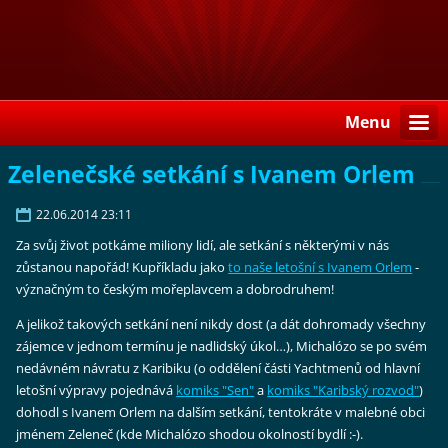
Menu
Zelenečské setkání s Ivanem Orlem
22.06.2014 23:11
Za svůj život potkáme miliony lidí, ale setkání s některými v nás
zůstanou napořád! Kupříkladu jako
to naše letošní s Ivanem Orlem
-
význačným to českým mořeplavcem a dobrodruhem!
A jelikož takových setkání není nikdy dost (a dát dohromady všechny
zájemce v jednom termínu je nadlidský úkol…), Michalózo se po svém
nedávném návratu z Karibiku (o oddělení části Yachtmenů od hlavní
letošní výpravy pojednává
komiks "Sen"
a
komiks "Karibský rozvod"
)
dohodl s Ivanem Orlem na dalším setkání, tentokráte v malebné obci
jménem Zeleneč (kde Michalózo shodou okolností bydlí :-).