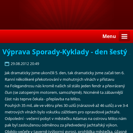
Menu
Výprava Sporady-Kyklady - den šestý
29.08.2012 20:49
Jak dramaticky jsme ukončili 5. den, tak dramaticky jsme začali ten 6.
Ranní několikeré překotvování v mohutných vlnách v přístavu
na Folegandrosu nás kromě našich sil stálo jeden fendr a převrácený
člun (se zatopeným motorem, samozřejmě). Nicméně ta zábavnější
část nás teprve čekala - přeplavba na Milos.
Pouhých 35 mil, ale ve větru přes 30 uzlů (nárazově až 46 uzlů) a ve 3-4
metrových vlnách bylo vskutku zážitkem pro opravdové jachtaře.
Odpolední - večerní pobyt v městečku Adamas na ostrovu Milos nám
pak byl zaslouženou odměnou za předvedený jachtařský výkon.
Obědo-večeře v taverně (výborný gyros), prohlídka městečka, úžasné