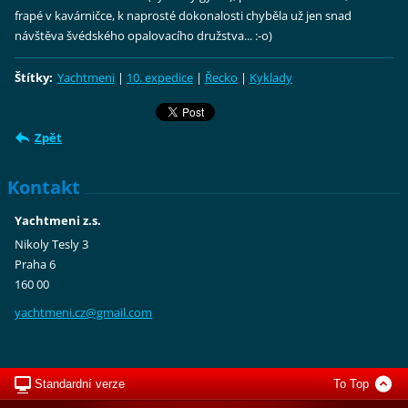
frapé v kavárničce, k naprosté dokonalosti chyběla už jen snad
návštěva švédského opalovacího družstva... :-o)
Štítky
:
Yachtmeni
|
10. expedice
|
Řecko
|
Kyklady
Zpět
Kontakt
Yachtmeni z.s.
Nikoly Tesly 3
Praha 6
160 00
yachtmen
i.cz@gma
il.com
Standardní verze
To Top