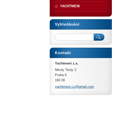
YACHTMENI
Vyhledávání
Kontakt
Yachtmeni z.s.
Nikoly Tesly 3
Praha 6
160 00
yachtmen
i.cz@gma
il.com