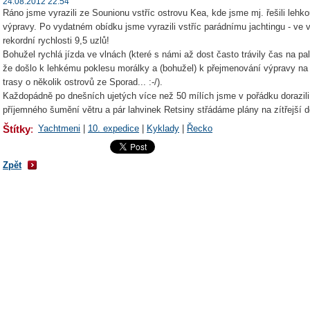
24.08.2012 22:54
Ráno jsme vyrazili ze Sounionu vstříc ostrovu Kea, kde jsme mj. řešili lehko
výpravy. Po vydatném obídku jsme vyrazili vstříc parádnímu jachtingu - ve v
rekordní rychlosti 9,5 uzlů!
Bohužel rychlá jízda ve vlnách (které s námi až dost často trávily čas na p
že došlo k lehkému poklesu morálky a (bohužel) k přejmenování výpravy na
trasy o několik ostrovů ze Sporad... :-/).
Každopádně po dnešních ujetých více než 50 mílích jsme v pořádku dorazili
příjemného šumění větru a pár lahvinek Retsiny střádáme plány na zítřejší de
Štítky
:
Yachtmeni
|
10. expedice
|
Kyklady
|
Řecko
Zpět