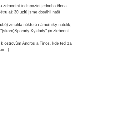
u zdravotní indispozici jednoho člena
ětru až 30 uzlů jsme dosáhli naší
alubě) zmohla některé námořníky natolik,
 "(skoro)Sporady-Kyklady" (= zkrácení
 k ostrovům Andros a Tinos, kde teď za
n :-)