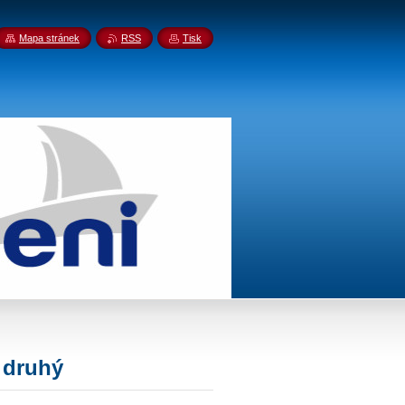
Mapa stránek
RSS
Tisk
 druhý