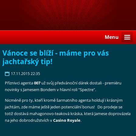
Menu
Vánoce se blíží - máme pro vás
jachtařský tip!
17.11.2015 22:35
Příznivci agenta
007
už svůj předvánoční dárek dostali - premiéru
novinky s Jamesem Bondem v hlavní roli "Spectre".
Nicméně pro ty, kteří kromě šarmatního agenta holdují i krásným
jachtám, zde máme ještě jeden potenciální bonus! Do prodeje se
totiž dostává mahagonovo-teaková kráska, která Jamese doprovázela
na jeho dobrodružstvích v
Casino Royale
.