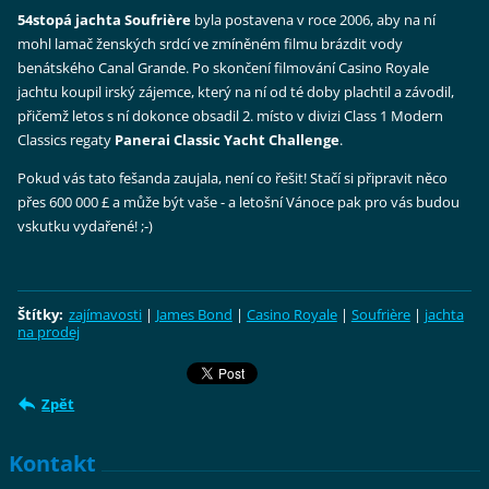
54stopá jachta
Soufrière
byla postavena v roce 2006, aby na ní
mohl lamač ženských srdcí ve zmíněném filmu brázdit vody
benátského Canal Grande. Po skončení filmování Casino Royale
jachtu koupil irský zájemce, který na ní od té doby plachtil a závodil,
přičemž letos s ní dokonce obsadil 2. místo v divizi Class 1 Modern
Classics regaty
Panerai Classic Yacht Challenge
.
Pokud vás tato fešanda zaujala, není co řešit! Stačí si připravit něco
přes
600 000
£ a může být vaše - a letošní Vánoce pak pro vás budou
vskutku vydařené! ;-)
Štítky
:
zajímavosti
|
James Bond
|
Casino Royale
|
Soufrière
|
jachta
na prodej
Zpět
Kontakt