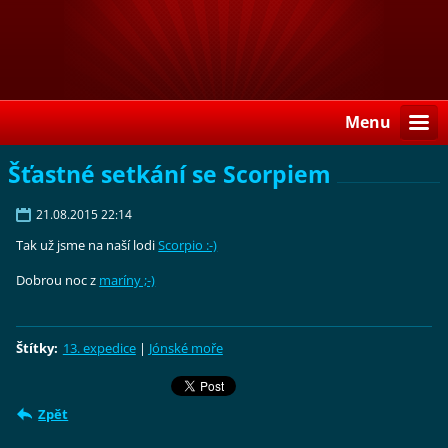
Menu
Šťastné setkání se Scorpiem
21.08.2015 22:14
Tak už jsme na naší lodi
Scorpio :-)
Dobrou noc z
maríny ;-)
Štítky
:
13. expedice
|
Jónské moře
Zpět