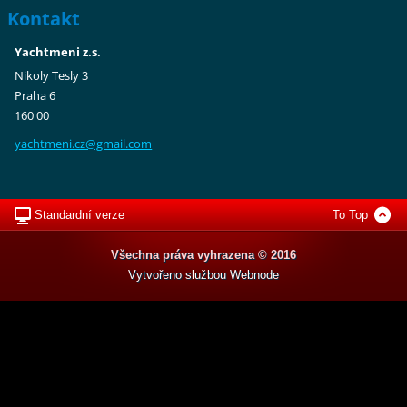
Kontakt
Yachtmeni z.s.
Nikoly Tesly 3
Praha 6
160 00
yachtmen
i.cz@gma
il.com
Standardní verze
To Top
Všechna práva vyhrazena © 2016
Vytvořeno službou
Webnode