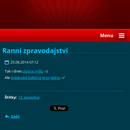
Menu
Ranní zpravodajství
25.08.2014 07:12
Tak i dnes
slunce vyšlo
:-)
Ale
indiánské babičce je to jedno
:-/
Štítky
:
12. expedice
Zpět