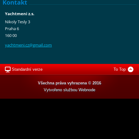
Kontakt
Yachtmeni z.s.
Nikoly Tesly 3
Praha 6
160 00
yachtmen
i.cz@gma
il.com
Standardní verze
To Top
Všechna práva vyhrazena © 2016
Vytvořeno službou
Webnode