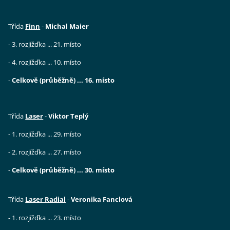
Třída
Finn
-
Michal Maier
- 3. rozjížďka ... 21. místo
- 4. rozjížďka ... 10. místo
-
Celkově (průběžně) ... 16. místo
Třída
Laser
-
Viktor Teplý
- 1. rozjížďka ... 29. místo
- 2. rozjížďka ... 27. místo
-
Celkově (průběžně) ... 30. místo
Třída
Laser Radial
-
Veronika Fanclová
- 1. rozjížďka ... 23. místo