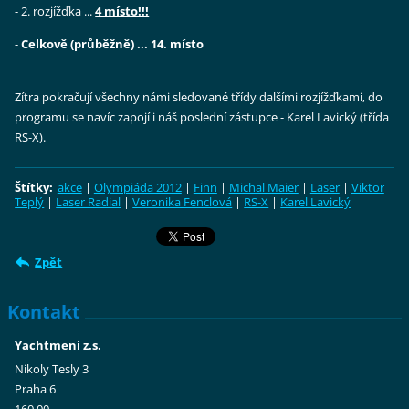
- 2. rozjížďka ...
4 místo!!!
-
Celkově (průběžně) ... 14. místo
Zítra pokračují všechny námi sledované třídy dalšími rozjížďkami, do
programu se navíc zapojí i náš poslední zástupce - Karel Lavický (třída
RS-X).
Štítky
:
akce
|
Olympiáda 2012
|
Finn
|
Michal Maier
|
Laser
|
Viktor
Teplý
|
Laser Radial
|
Veronika Fenclová
|
RS-X
|
Karel Lavický
Zpět
Kontakt
Yachtmeni z.s.
Nikoly Tesly 3
Praha 6