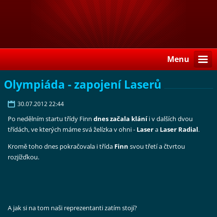
Menu
Olympiáda - zapojení Laserů
30.07.2012 22:44
Po nedělním startu třídy Finn
dnes začala klání
i v dalších dvou
třídách, ve kterých máme svá želízka v ohni -
Laser
a
Laser Radial
.
Kromě toho dnes pokračovala i třída
Finn
svou třetí a čtvrtou
rozjížďkou.
A jak si na tom naši reprezentanti zatím stojí?