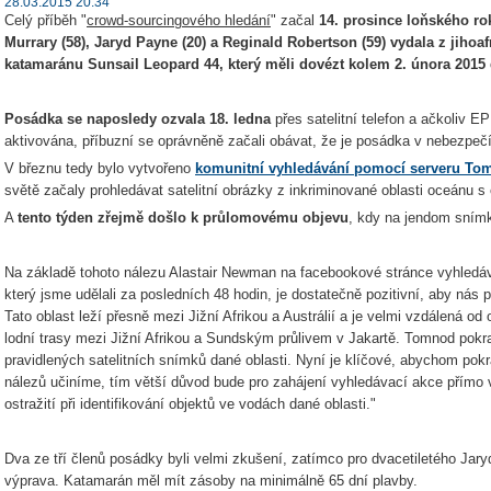
28.03.2015 20:34
Celý příběh "
crowd-sourcingového hledání
" začal
14. prosince loňského rok
Murrary (58), Jaryd Payne (20) a Reginald Robertson (59) vydala z jih
katamaránu Sunsail Leopard 44, který měli dovézt kolem 2. února 2015
Posádka se naposledy ozvala 18. ledna
přes satelitní telefon a ačkoliv 
aktivována, příbuzní se oprávněně začali obávat, že je posádka v nebezpečí
V březnu tedy bylo vytvořeno
komunitní vyhledávání pomocí serveru To
světě začaly prohledávat satelitní obrázky z inkriminované oblasti oceánu s
A
tento týden zřejmě došlo k průlomovému objevu
, kdy na jendom snímk
Na základě tohoto nálezu Alastair Newman na facebookové stránce vyhledává
který jsme udělali za posledních 48 hodin, je dostatečně pozitivní, aby nás
Tato oblast leží přesně mezi Jižní Afrikou a Austrálií a je velmi vzdálená od 
lodní trasy mezi Jižní Afrikou a Sundským průlivem v Jakartě. Tomnod pokra
pravidlených satelitních snímků dané oblasti. Nyní je klíčové, abychom pokr
nálezů učiníme, tím větší důvod bude pro zahájení vyhledávací akce přímo v
ostražití při identifikování objektů ve vodách dané oblasti."
Dva ze tří členů posádky byli velmi zkušení, zatímco pro dvacetiletého Jary
výprava. Katamarán měl mít zásoby na minimálně 65 dní plavby.