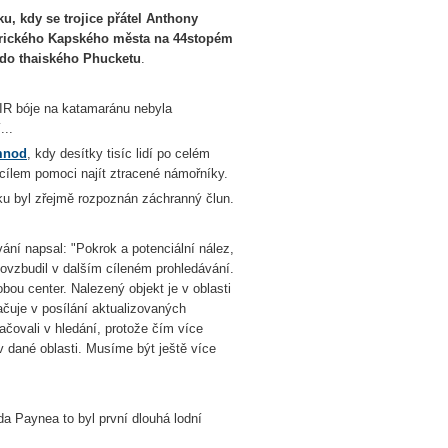
u, kdy se trojice přátel Anthony
oafrického Kapského města na 44stopém
 do thaiského Phucketu
.
EPIR bóje na katamaránu nebyla
...
mnod
, kdy desítky tisíc lidí po celém
 cílem pomoci najít ztracené námořníky.
u byl zřejmě rozpoznán záchranný člun.
ní napsal: "Pokrok a potenciální nález,
 povzbudil v dalším cíleném prohledávání.
obou center. Nalezený objekt je v oblasti
čuje v posílání aktualizovaných
ačovali v hledání, protože čím více
 dané oblasti. Musíme být ještě více
da Paynea to byl první dlouhá lodní