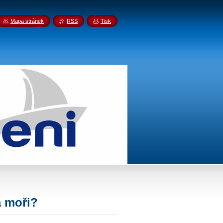
Mapa stránek
RSS
Tisk
a moři?