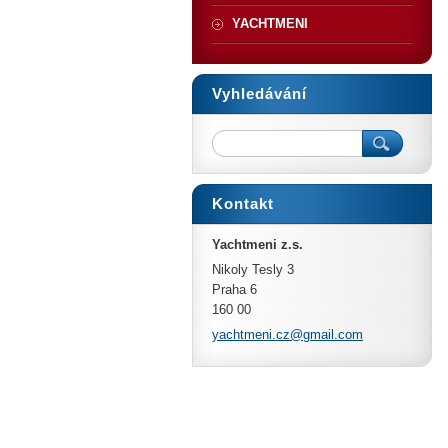
YACHTMENI
Vyhledávání
Kontakt
Yachtmeni z.s.
Nikoly Tesly 3
Praha 6
160 00
yachtmen
i.cz@gma
il.com