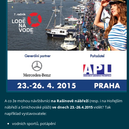
A co že mohou návštěvníci
na Rašínově nábřeží
(resp. i na Hořejším
nábřeží a Smíchovské pláži)
ve dnech 23.-26.4.2015
vidět? Tak
například vystavovatele:
vodních sportů, potápění