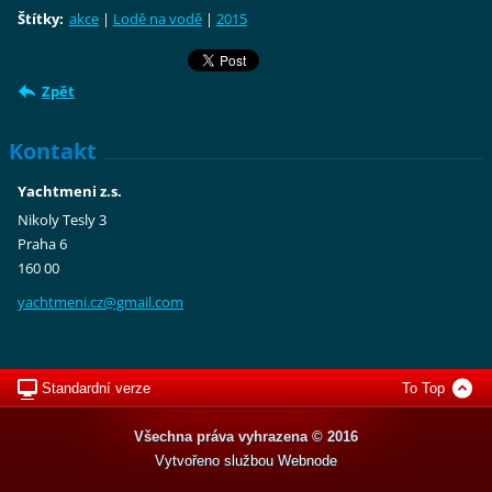
Štítky
:
akce
|
Lodě na vodě
|
2015
Zpět
Kontakt
Yachtmeni z.s.
Nikoly Tesly 3
Praha 6
160 00
yachtmen
i.cz@gma
il.com
Standardní verze
To Top
Všechna práva vyhrazena © 2016
Vytvořeno službou
Webnode