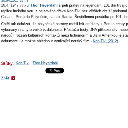
30.04.2017 17:48
28.4. 1947 vyplul
Thor Heyerdahl
s pěti přáteli na legendární 101 dní trva
replice inckého voru z balzového dřeva Kon-Tiki bez větších obtíží překonal
Callao – Peru) do Polynésie, na atol Raroia. Šestičlenná posádka po 101 dn
Chtěl tak dokázat, že polynéské ostrovy mohli být osídleny z Peru a cesty
vykonány i na tyto velké vzdálenosti. Přestože testy DNA příbuzenství nepot
národů), rozsa
h kulturních kontaktů mezi tichomořím a Jižní Amerikou je s
dokumentu je možné shlédnout vynikající norský film -
Kon-Tiki (2012)
.
Štítky
:
Kon-Tiki
|
Thor Heyerdahl
Zpět