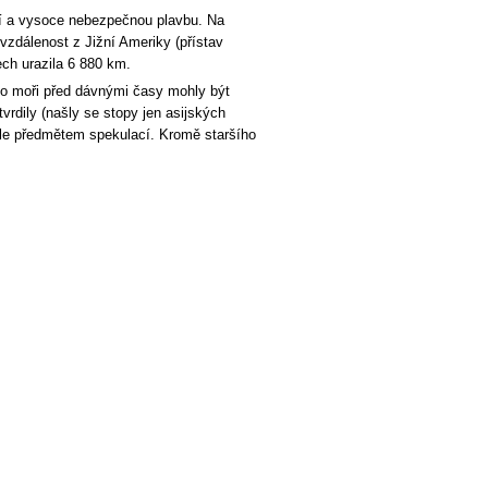
jící a vysoce nebezpečnou plavbu. Na
 vzdálenost z Jižní Ameriky (přístav
ech urazila 6 880 km.
 po moři před dávnými časy mohly být
vrdily (našly se stopy jen asijských
tále předmětem spekulací. Kromě staršího