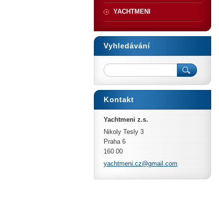
YACHTMENI
Vyhledávání
Kontakt
Yachtmeni z.s.
Nikoly Tesly 3
Praha 6
160 00
yachtmen
i.cz@gma
il.com