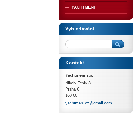
YACHTMENI
Vyhledávání
Kontakt
Yachtmeni z.s.
Nikoly Tesly 3
Praha 6
160 00
yachtmen
i.cz@gma
il.com