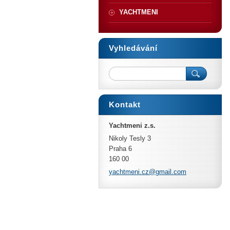
YACHTMENI
Vyhledávání
Kontakt
Yachtmeni z.s.
Nikoly Tesly 3
Praha 6
160 00
yachtmen
i.cz@gma
il.com