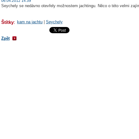
06.04.2012 14:39
Seychely se nedávno otevřely možnostem jachtingu. Něco o této velmi zají
Štítky
:
kam na jachtu
|
Seychely
Zpět