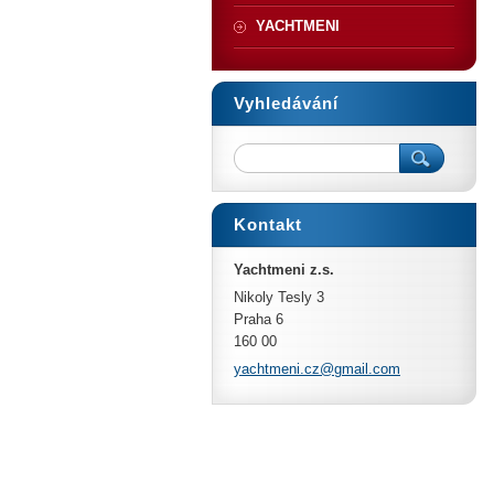
YACHTMENI
Vyhledávání
Kontakt
Yachtmeni z.s.
Nikoly Tesly 3
Praha 6
160 00
yachtmen
i.cz@gma
il.com