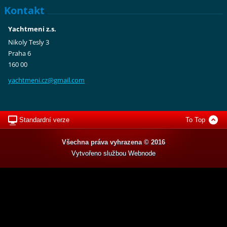
Kontakt
Yachtmeni z.s.
Nikoly Tesly 3
Praha 6
160 00
yachtmen
i.cz@gma
il.com
Standardní verze
To Top
Všechna práva vyhrazena © 2016
Vytvořeno službou
Webnode