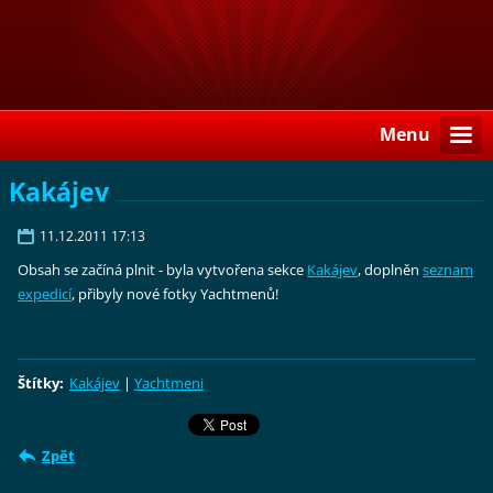
Menu
Kakájev
11.12.2011 17:13
Obsah se začíná plnit - byla vytvořena sekce
Kakájev
, doplněn
seznam
expedicí
, přibyly nové fotky Yachtmenů!
Štítky
:
Kakájev
|
Yachtmeni
Zpět