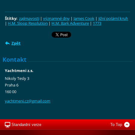
Štítky
:
zajímavosti
|
významné dny
|
James Cook
|
jižní polární kruh
|
H.M. Sloop Resolution
|
H.M. Bark Adventure
|
1773
Zpět
Kontakt
Yachtmeni z.s.
Nikoly Tesly 3
Praha 6
160 00
yachtmen
i.cz@gma
il.com
Standardní verze
To Top