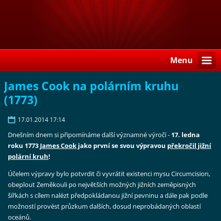
Menu
James Cook na polárním kruhu
(1773)
17.01.2014 17:14
Dnešním dnem si připomínáme další významné výročí -
17. ledna
roku 1773
James Cook
jako první se svou výpravou
překročil jižní
polární kruh
!
Účelem výpravy bylo potvrdit či vyvrátit existenci mysu Circumcision,
obeplout Zeměkouli po největších možných jižních zeměpisných
šířkách s cílem nalézt předpokládanou jižní pevninu a dále pak podle
možností provést průzkum dalších, dosud neprobádaných oblastí
oceánů.