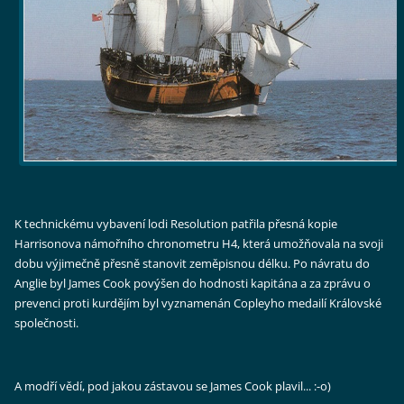
K technickému vybavení lodi Resolution patřila přesná kopie
Harrisonova námořního chronometru H4, která umožňovala na svoji
dobu výjimečně přesně stanovit zeměpisnou délku. Po návratu do
Anglie byl James Cook povýšen do hodnosti kapitána a za zprávu o
prevenci proti kurdějím byl vyznamenán Copleyho medailí Královské
společnosti.
A modří vědí, pod jakou zástavou se James Cook plavil... :-o)