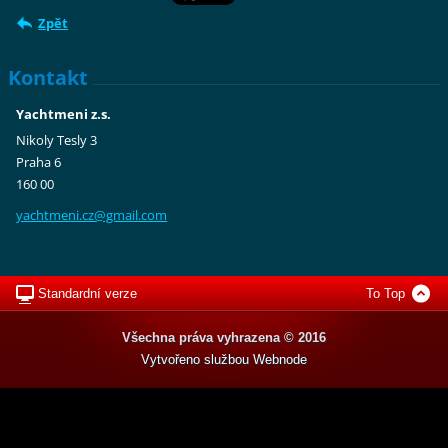
Zpět
Kontakt
Yachtmeni z.s.
Nikoly Tesly 3
Praha 6
160 00
yachtmen
i.cz@gma
il.com
Standardní verze
To Top
Všechna práva vyhrazena © 2016
Vytvořeno službou
Webnode