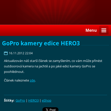
Menu
GoPro kamery edice HERO3
16.11.2012 22:04
Aktualizován náš starší článek se zamyšlením, co vám může přinést
outdoorová kamera na jachtě a po jaké edici kamery GoPro se
poohlédnout.
Článek naleznete
zde
.
Štítky
:
GoPro
|
HERO3
|
eShop