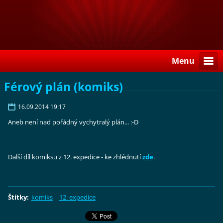
Menu
Férový plán (komiks)
16.09.2014 19:17
Aneb není nad pořádný vychytralý plán... :-D
Další díl komiksu z 12. expedice - ke zhlédnutí
zde
.
Štítky
:
komiks
|
12. expedice