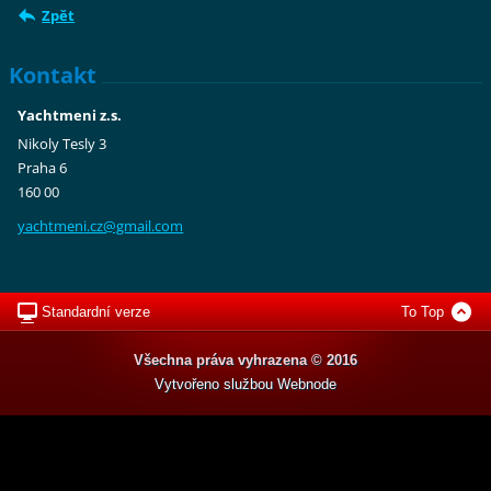
Zpět
Kontakt
Yachtmeni z.s.
Nikoly Tesly 3
Praha 6
160 00
yachtmen
i.cz@gma
il.com
Standardní verze
To Top
Všechna práva vyhrazena © 2016
Vytvořeno službou
Webnode