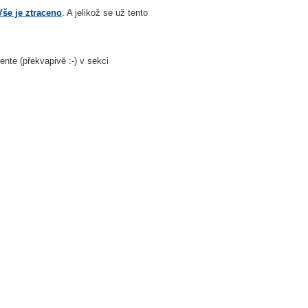
Vše je ztraceno
. A jelikož se už tento
nte (překvapivě :-) v sekci