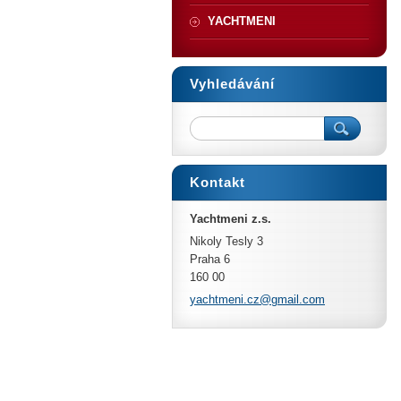
YACHTMENI
Vyhledávání
Kontakt
Yachtmeni z.s.
Nikoly Tesly 3
Praha 6
160 00
yachtmen
i.cz@gma
il.com