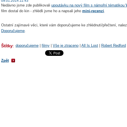
09.01.2014 22:43
Nedávno jsme zde publikovali
upoutávku na nový film s námořní tématikou
film dostal do kin - zhlédli jsme ho a napsali jeho
mini-recenzi
.
Ostatní zajímavé věci, které vám doporučujeme ke zhlédnutí/přečtení, naleze
Doporučujeme
.
Štítky
:
doporučujeme
|
filmy
|
Vše je ztraceno
|
All Is Lost
|
Robert Redford
Zpět